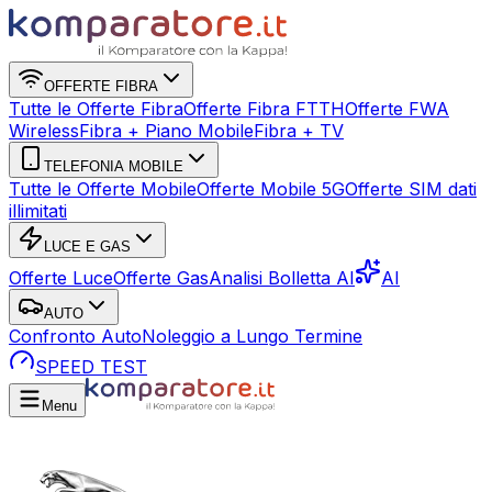
OFFERTE FIBRA
Tutte le Offerte Fibra
Offerte Fibra FTTH
Offerte FWA
Wireless
Fibra + Piano Mobile
Fibra + TV
TELEFONIA MOBILE
Tutte le Offerte Mobile
Offerte Mobile 5G
Offerte SIM dati
illimitati
LUCE E GAS
Offerte Luce
Offerte Gas
Analisi Bolletta AI
AI
AUTO
Confronto Auto
Noleggio a Lungo Termine
SPEED TEST
Menu