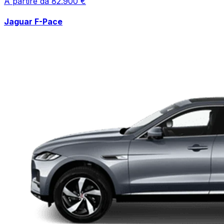
A partire da
82.900
€
Jaguar
F-Pace