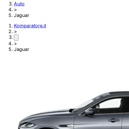
Auto
>
Jaguar
Komparatore.it
>
>
Jaguar