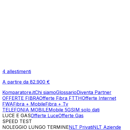
4
allestimenti
A partire da
82.900
€
Komparatore.it
Chi siamo
Glossario
Diventa Partner
OFFERTE FIBRA
Offerte Fibra FTTH
Offerte Internet
FWA
Fibra + Mobile
Fibra + Tv
TELEFONIA MOBILE
Mobile 5G
SIM solo dati
LUCE E GAS
Offerte Luce
Offerte Gas
SPEED TEST
Esegui Speed Test
Dati Statistici Speed Test
NOLEGGIO LUNGO TERMINE
NLT Privati
NLT Aziende