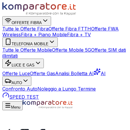
OFFERTE FIBRA
Tutte le Offerte Fibra
Offerte Fibra FTTH
Offerte FWA
Wireless
Fibra + Piano Mobile
Fibra + TV
TELEFONIA MOBILE
Tutte le Offerte Mobile
Offerte Mobile 5G
Offerte SIM dati
illimitati
LUCE E GAS
Offerte Luce
Offerte Gas
Analisi Bolletta AI
AI
AUTO
Confronto Auto
Noleggio a Lungo Termine
SPEED TEST
Menu