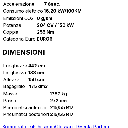
Accelerazione
7.8sec.
Consumo elettrico
16.20 kW/100KM
Emissioni CO2
0 g/km
Potenza
204 CV / 150 kW
Coppia
255 Nm
Categoria Euro
EURO6
DIMENSIONI
Lunghezza
442 cm
Larghezza
183 cm
Altezza
156 cm
Bagagliaio
475 dm3
Massa
1757 kg
Passo
272 cm
Pneumatici anteriori
215/55 R17
Pneumatici posteriori
215/55 R17
Komparatore.it
Chi siamo
Glossario
Diventa Partner