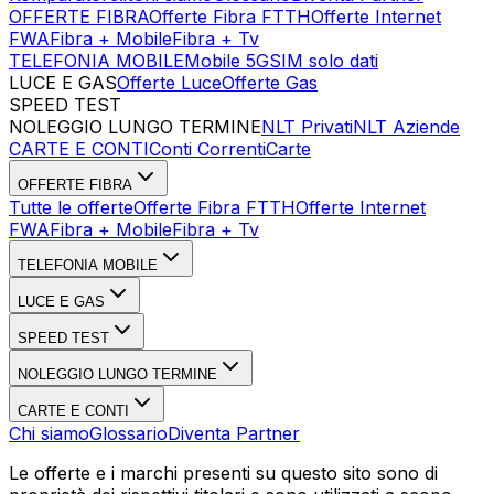
OFFERTE FIBRA
Offerte Fibra FTTH
Offerte Internet
FWA
Fibra + Mobile
Fibra + Tv
TELEFONIA MOBILE
Mobile 5G
SIM solo dati
LUCE E GAS
Offerte Luce
Offerte Gas
SPEED TEST
Esegui Speed Test
Dati Statistici Speed Test
NOLEGGIO LUNGO TERMINE
NLT Privati
NLT Aziende
CARTE E CONTI
Conti Correnti
Carte
OFFERTE FIBRA
Tutte le offerte
Offerte Fibra FTTH
Offerte Internet
FWA
Fibra + Mobile
Fibra + Tv
TELEFONIA MOBILE
LUCE E GAS
SPEED TEST
NOLEGGIO LUNGO TERMINE
CARTE E CONTI
Chi siamo
Glossario
Diventa Partner
Le offerte e i marchi presenti su questo sito sono di