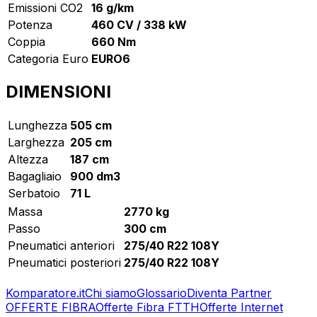
Emissioni CO2
16 g/km
Potenza
460 CV / 338 kW
Coppia
660 Nm
Categoria Euro
EURO6
DIMENSIONI
Lunghezza
505 cm
Larghezza
205 cm
Altezza
187 cm
Bagagliaio
900 dm3
Serbatoio
71 L
Massa
2770 kg
Passo
300 cm
Pneumatici anteriori
275/40 R22 108Y
Pneumatici posteriori
275/40 R22 108Y
Komparatore.it
Chi siamo
Glossario
Diventa Partner
OFFERTE FIBRA
Offerte Fibra FTTH
Offerte Internet