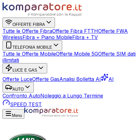
OFFERTE FIBRA
Tutte le Offerte Fibra
Offerte Fibra FTTH
Offerte FWA
Wireless
Fibra + Piano Mobile
Fibra + TV
TELEFONIA MOBILE
Tutte le Offerte Mobile
Offerte Mobile 5G
Offerte SIM dati
illimitati
LUCE E GAS
Offerte Luce
Offerte Gas
Analisi Bolletta AI
AI
AUTO
Confronto Auto
Noleggio a Lungo Termine
SPEED TEST
Menu