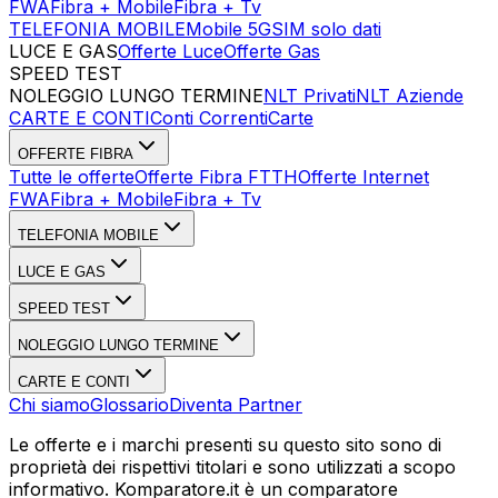
FWA
Fibra + Mobile
Fibra + Tv
TELEFONIA MOBILE
Mobile 5G
SIM solo dati
LUCE E GAS
Offerte Luce
Offerte Gas
SPEED TEST
Esegui Speed Test
Dati Statistici Speed Test
NOLEGGIO LUNGO TERMINE
NLT Privati
NLT Aziende
CARTE E CONTI
Conti Correnti
Carte
OFFERTE FIBRA
Tutte le offerte
Offerte Fibra FTTH
Offerte Internet
FWA
Fibra + Mobile
Fibra + Tv
TELEFONIA MOBILE
LUCE E GAS
SPEED TEST
NOLEGGIO LUNGO TERMINE
CARTE E CONTI
Chi siamo
Glossario
Diventa Partner
Le offerte e i marchi presenti su questo sito sono di
proprietà dei rispettivi titolari e sono utilizzati a scopo
informativo. Komparatore.it è un comparatore