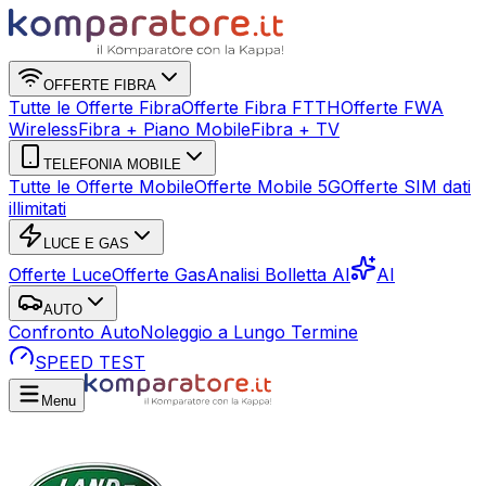
OFFERTE FIBRA
Tutte le Offerte Fibra
Offerte Fibra FTTH
Offerte FWA
Wireless
Fibra + Piano Mobile
Fibra + TV
TELEFONIA MOBILE
Tutte le Offerte Mobile
Offerte Mobile 5G
Offerte SIM dati
illimitati
LUCE E GAS
Offerte Luce
Offerte Gas
Analisi Bolletta AI
AI
AUTO
Confronto Auto
Noleggio a Lungo Termine
SPEED TEST
Menu