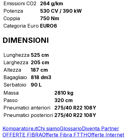
Emissioni CO2
264 g/km
Potenza
530 CV / 390 kW
Coppia
750 Nm
Categoria Euro
EURO6
DIMENSIONI
Lunghezza
525 cm
Larghezza
205 cm
Altezza
187 cm
Bagagliaio
818 dm3
Serbatoio
90 L
Massa
2810 kg
Passo
320 cm
Pneumatici anteriori
275/40 R22 108Y
Pneumatici posteriori
275/40 R22 108Y
Komparatore.it
Chi siamo
Glossario
Diventa Partner
OFFERTE FIBRA
Offerte Fibra FTTH
Offerte Internet