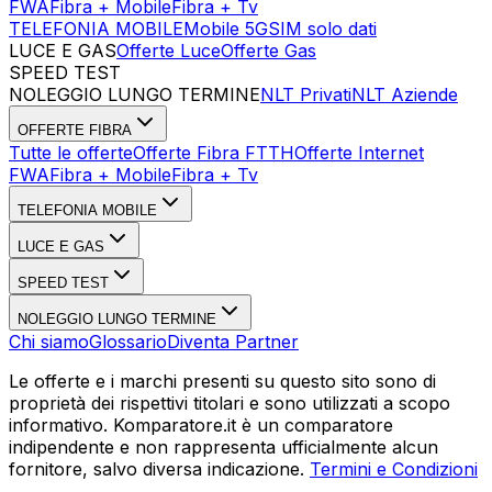
FWA
Fibra + Mobile
Fibra + Tv
TELEFONIA MOBILE
Mobile 5G
SIM solo dati
LUCE E GAS
Offerte Luce
Offerte Gas
SPEED TEST
Esegui Speed Test
Dati Statistici Speed Test
NOLEGGIO LUNGO TERMINE
NLT Privati
NLT Aziende
OFFERTE FIBRA
Tutte le offerte
Offerte Fibra FTTH
Offerte Internet
FWA
Fibra + Mobile
Fibra + Tv
TELEFONIA MOBILE
LUCE E GAS
SPEED TEST
NOLEGGIO LUNGO TERMINE
Chi siamo
Glossario
Diventa Partner
Le offerte e i marchi presenti su questo sito sono di
proprietà dei rispettivi titolari e sono utilizzati a scopo
informativo. Komparatore.it è un comparatore
indipendente e non rappresenta ufficialmente alcun
fornitore, salvo diversa indicazione.
Termini e Condizioni