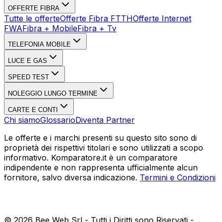
OFFERTE FIBRA
Tutte le offerte
Offerte Fibra FTTH
Offerte Internet
FWA
Fibra + Mobile
Fibra + Tv
TELEFONIA MOBILE
LUCE E GAS
SPEED TEST
NOLEGGIO LUNGO TERMINE
CARTE E CONTI
Chi siamo
Glossario
Diventa Partner
Le offerte e i marchi presenti su questo sito sono di
proprietà dei rispettivi titolari e sono utilizzati a scopo
informativo. Komparatore.it è un comparatore
indipendente e non rappresenta ufficialmente alcun
fornitore, salvo diversa indicazione.
Termini e Condizioni
©
2026
Bee Web Srl - Tutti i Diritti sono Riservati -