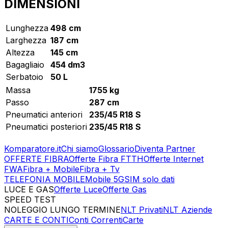
DIMENSIONI
Lunghezza
498 cm
Larghezza
187 cm
Altezza
145 cm
Bagagliaio
454 dm3
Serbatoio
50 L
Massa
1755 kg
Passo
287 cm
Pneumatici anteriori
235/45 R18 S
Pneumatici posteriori
235/45 R18 S
Komparatore.it
Chi siamo
Glossario
Diventa Partner
OFFERTE FIBRA
Offerte Fibra FTTH
Offerte Internet
FWA
Fibra + Mobile
Fibra + Tv
TELEFONIA MOBILE
Mobile 5G
SIM solo dati
LUCE E GAS
Offerte Luce
Offerte Gas
SPEED TEST
Esegui Speed Test
Dati Statistici Speed Test
NOLEGGIO LUNGO TERMINE
NLT Privati
NLT Aziende
CARTE E CONTI
Conti Correnti
Carte