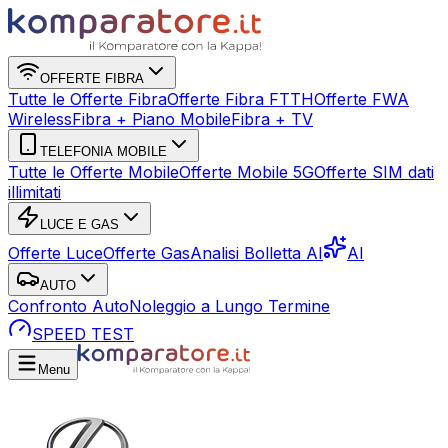
OFFERTE FIBRA
Tutte le Offerte Fibra
Offerte Fibra FTTH
Offerte FWA
Wireless
Fibra + Piano Mobile
Fibra + TV
TELEFONIA MOBILE
Tutte le Offerte Mobile
Offerte Mobile 5G
Offerte SIM dati
illimitati
LUCE E GAS
Offerte Luce
Offerte Gas
Analisi Bolletta AI
AI
AUTO
Confronto Auto
Noleggio a Lungo Termine
SPEED TEST
Menu