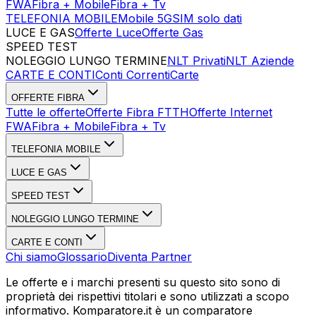
FWA
Fibra + Mobile
Fibra + Tv
TELEFONIA MOBILE
Mobile 5G
SIM solo dati
LUCE E GAS
Offerte Luce
Offerte Gas
SPEED TEST
Esegui Speed Test
Dati Statistici Speed Test
NOLEGGIO LUNGO TERMINE
NLT Privati
NLT Aziende
CARTE E CONTI
Conti Correnti
Carte
OFFERTE FIBRA
Tutte le offerte
Offerte Fibra FTTH
Offerte Internet
FWA
Fibra + Mobile
Fibra + Tv
TELEFONIA MOBILE
LUCE E GAS
SPEED TEST
NOLEGGIO LUNGO TERMINE
CARTE E CONTI
Chi siamo
Glossario
Diventa Partner
Le offerte e i marchi presenti su questo sito sono di
proprietà dei rispettivi titolari e sono utilizzati a scopo
informativo. Komparatore.it è un comparatore