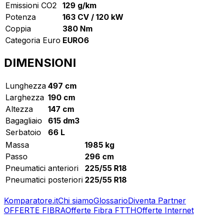
Emissioni CO2
129 g/km
Potenza
163 CV / 120 kW
Coppia
380 Nm
Categoria Euro
EURO6
DIMENSIONI
Lunghezza
497 cm
Larghezza
190 cm
Altezza
147 cm
Bagagliaio
615 dm3
Serbatoio
66 L
Massa
1985 kg
Passo
296 cm
Pneumatici anteriori
225/55 R18
Pneumatici posteriori
225/55 R18
Komparatore.it
Chi siamo
Glossario
Diventa Partner
OFFERTE FIBRA
Offerte Fibra FTTH
Offerte Internet