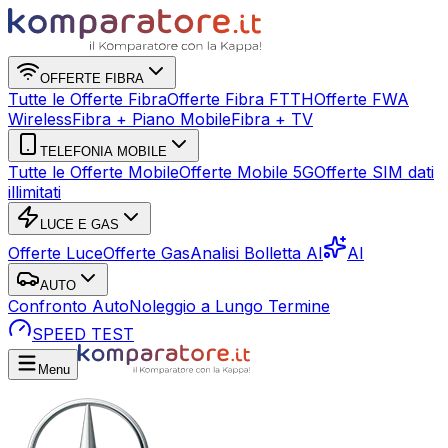
OFFERTE FIBRA
Tutte le Offerte Fibra
Offerte Fibra FTTH
Offerte FWA
Wireless
Fibra + Piano Mobile
Fibra + TV
TELEFONIA MOBILE
Tutte le Offerte Mobile
Offerte Mobile 5G
Offerte SIM dati
illimitati
LUCE E GAS
Offerte Luce
Offerte Gas
Analisi Bolletta AI
AI
AUTO
Confronto Auto
Noleggio a Lungo Termine
SPEED TEST
Menu