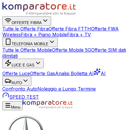
OFFERTE FIBRA
Tutte le Offerte Fibra
Offerte Fibra FTTH
Offerte FWA
Wireless
Fibra + Piano Mobile
Fibra + TV
TELEFONIA MOBILE
Tutte le Offerte Mobile
Offerte Mobile 5G
Offerte SIM dati
illimitati
LUCE E GAS
Offerte Luce
Offerte Gas
Analisi Bolletta AI
AI
AUTO
Confronto Auto
Noleggio a Lungo Termine
SPEED TEST
Menu