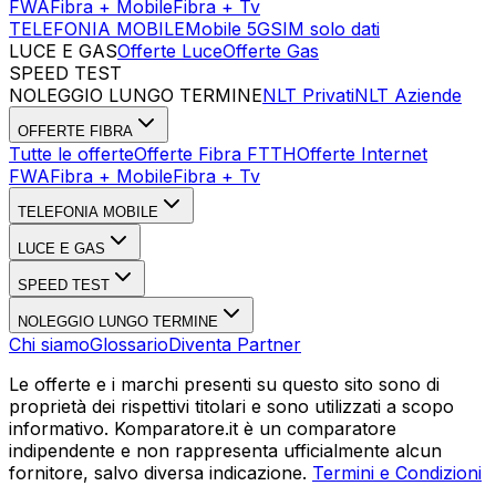
FWA
Fibra + Mobile
Fibra + Tv
TELEFONIA MOBILE
Mobile 5G
SIM solo dati
LUCE E GAS
Offerte Luce
Offerte Gas
SPEED TEST
Esegui Speed Test
Dati Statistici Speed Test
NOLEGGIO LUNGO TERMINE
NLT Privati
NLT Aziende
OFFERTE FIBRA
Tutte le offerte
Offerte Fibra FTTH
Offerte Internet
FWA
Fibra + Mobile
Fibra + Tv
TELEFONIA MOBILE
LUCE E GAS
SPEED TEST
NOLEGGIO LUNGO TERMINE
Chi siamo
Glossario
Diventa Partner
Le offerte e i marchi presenti su questo sito sono di
proprietà dei rispettivi titolari e sono utilizzati a scopo
informativo. Komparatore.it è un comparatore
indipendente e non rappresenta ufficialmente alcun
fornitore, salvo diversa indicazione.
Termini e Condizioni