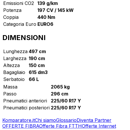
Emissioni CO2
139 g/km
Potenza
197 CV / 145 kW
Coppia
440 Nm
Categoria Euro
EURO6
DIMENSIONI
Lunghezza
497 cm
Larghezza
190 cm
Altezza
150 cm
Bagagliaio
615 dm3
Serbatoio
66 L
Massa
2065 kg
Passo
296 cm
Pneumatici anteriori
225/60 R17 Y
Pneumatici posteriori
225/60 R17 Y
Komparatore.it
Chi siamo
Glossario
Diventa Partner
OFFERTE FIBRA
Offerte Fibra FTTH
Offerte Internet