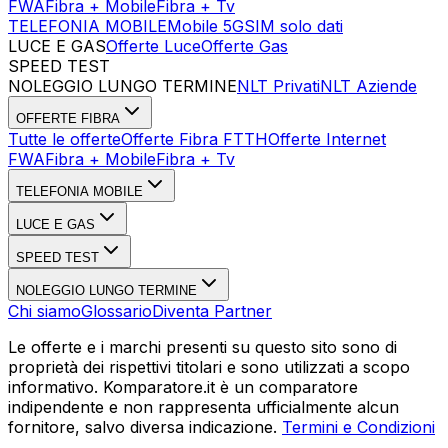
FWA
Fibra + Mobile
Fibra + Tv
TELEFONIA MOBILE
Mobile 5G
SIM solo dati
LUCE E GAS
Offerte Luce
Offerte Gas
SPEED TEST
Esegui Speed Test
Dati Statistici Speed Test
NOLEGGIO LUNGO TERMINE
NLT Privati
NLT Aziende
OFFERTE FIBRA
Tutte le offerte
Offerte Fibra FTTH
Offerte Internet
FWA
Fibra + Mobile
Fibra + Tv
TELEFONIA MOBILE
LUCE E GAS
SPEED TEST
NOLEGGIO LUNGO TERMINE
Chi siamo
Glossario
Diventa Partner
Le offerte e i marchi presenti su questo sito sono di
proprietà dei rispettivi titolari e sono utilizzati a scopo
informativo. Komparatore.it è un comparatore
indipendente e non rappresenta ufficialmente alcun
fornitore, salvo diversa indicazione.
Termini e Condizioni