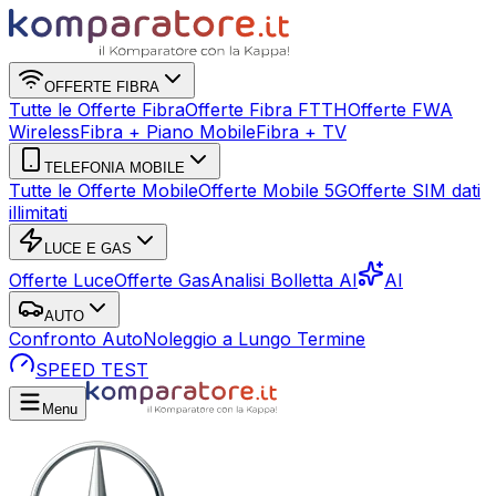
OFFERTE FIBRA
Tutte le Offerte Fibra
Offerte Fibra FTTH
Offerte FWA
Wireless
Fibra + Piano Mobile
Fibra + TV
TELEFONIA MOBILE
Tutte le Offerte Mobile
Offerte Mobile 5G
Offerte SIM dati
illimitati
LUCE E GAS
Offerte Luce
Offerte Gas
Analisi Bolletta AI
AI
AUTO
Confronto Auto
Noleggio a Lungo Termine
SPEED TEST
Menu