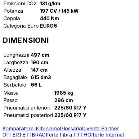
Emissioni CO2
131 g/km
Potenza
197 CV / 145 kW
Coppia
440 Nm
Categoria Euro
EURO6
DIMENSIONI
Lunghezza
497 cm
Larghezza
190 cm
Altezza
147 cm
Bagagliaio
615 dm3
Serbatoio
66 L
Massa
1985 kg
Passo
296 cm
Pneumatici anteriori
225/60 R17 Y
Pneumatici posteriori
225/60 R17 Y
Komparatore.it
Chi siamo
Glossario
Diventa Partner
OFFERTE FIBRA
Offerte Fibra FTTH
Offerte Internet