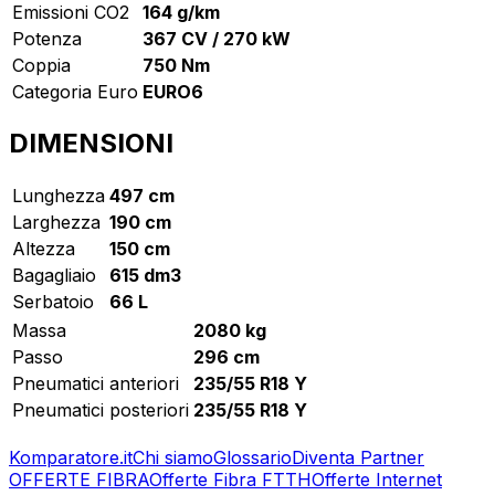
Emissioni CO2
164 g/km
Potenza
367 CV / 270 kW
Coppia
750 Nm
Categoria Euro
EURO6
DIMENSIONI
Lunghezza
497 cm
Larghezza
190 cm
Altezza
150 cm
Bagagliaio
615 dm3
Serbatoio
66 L
Massa
2080 kg
Passo
296 cm
Pneumatici anteriori
235/55 R18 Y
Pneumatici posteriori
235/55 R18 Y
Komparatore.it
Chi siamo
Glossario
Diventa Partner
OFFERTE FIBRA
Offerte Fibra FTTH
Offerte Internet