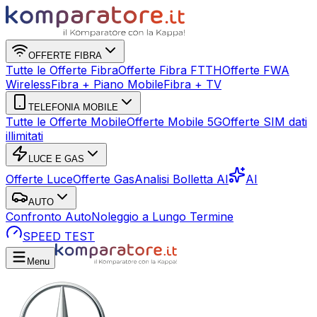
OFFERTE FIBRA
Tutte le Offerte Fibra
Offerte Fibra FTTH
Offerte FWA
Wireless
Fibra + Piano Mobile
Fibra + TV
TELEFONIA MOBILE
Tutte le Offerte Mobile
Offerte Mobile 5G
Offerte SIM dati
illimitati
LUCE E GAS
Offerte Luce
Offerte Gas
Analisi Bolletta AI
AI
AUTO
Confronto Auto
Noleggio a Lungo Termine
SPEED TEST
Menu