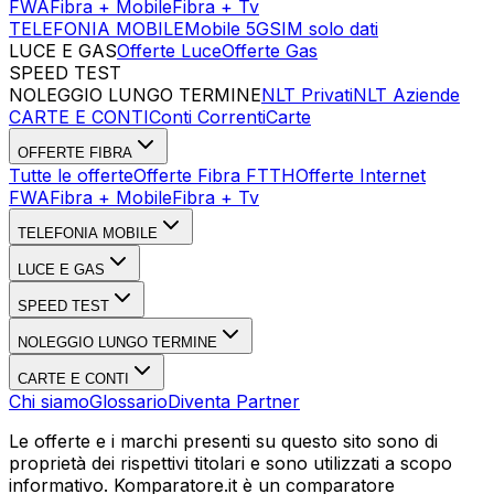
FWA
Fibra + Mobile
Fibra + Tv
TELEFONIA MOBILE
Mobile 5G
SIM solo dati
LUCE E GAS
Offerte Luce
Offerte Gas
SPEED TEST
Esegui Speed Test
Dati Statistici Speed Test
NOLEGGIO LUNGO TERMINE
NLT Privati
NLT Aziende
CARTE E CONTI
Conti Correnti
Carte
OFFERTE FIBRA
Tutte le offerte
Offerte Fibra FTTH
Offerte Internet
FWA
Fibra + Mobile
Fibra + Tv
TELEFONIA MOBILE
LUCE E GAS
SPEED TEST
NOLEGGIO LUNGO TERMINE
CARTE E CONTI
Chi siamo
Glossario
Diventa Partner
Le offerte e i marchi presenti su questo sito sono di
proprietà dei rispettivi titolari e sono utilizzati a scopo
informativo. Komparatore.it è un comparatore