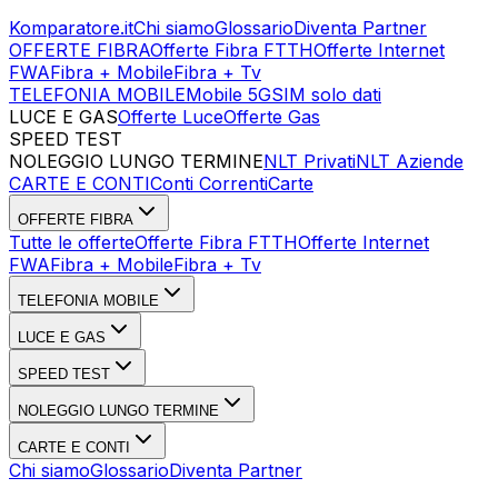
Komparatore.it
Chi siamo
Glossario
Diventa Partner
OFFERTE FIBRA
Offerte Fibra FTTH
Offerte Internet
FWA
Fibra + Mobile
Fibra + Tv
TELEFONIA MOBILE
Mobile 5G
SIM solo dati
LUCE E GAS
Offerte Luce
Offerte Gas
SPEED TEST
Esegui Speed Test
Dati Statistici Speed Test
NOLEGGIO LUNGO TERMINE
NLT Privati
NLT Aziende
CARTE E CONTI
Conti Correnti
Carte
OFFERTE FIBRA
Tutte le offerte
Offerte Fibra FTTH
Offerte Internet
FWA
Fibra + Mobile
Fibra + Tv
TELEFONIA MOBILE
LUCE E GAS
SPEED TEST
NOLEGGIO LUNGO TERMINE
CARTE E CONTI
Chi siamo
Glossario
Diventa Partner