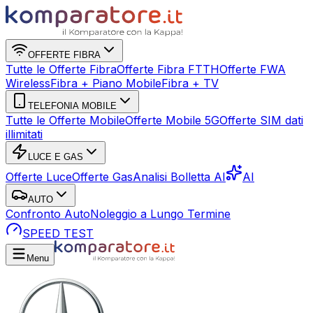
OFFERTE FIBRA
Tutte le Offerte Fibra
Offerte Fibra FTTH
Offerte FWA
Wireless
Fibra + Piano Mobile
Fibra + TV
TELEFONIA MOBILE
Tutte le Offerte Mobile
Offerte Mobile 5G
Offerte SIM dati
illimitati
LUCE E GAS
Offerte Luce
Offerte Gas
Analisi Bolletta AI
AI
AUTO
Confronto Auto
Noleggio a Lungo Termine
SPEED TEST
Menu