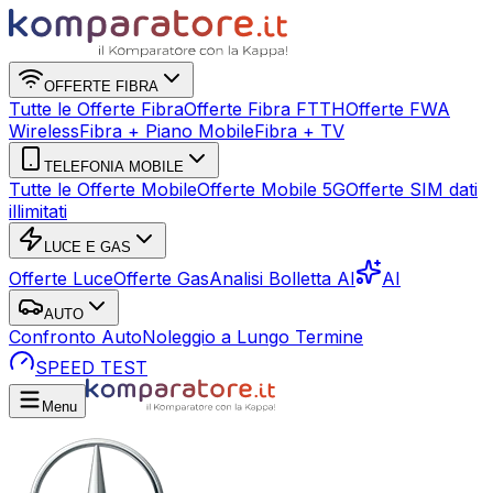
OFFERTE FIBRA
Tutte le Offerte Fibra
Offerte Fibra FTTH
Offerte FWA
Wireless
Fibra + Piano Mobile
Fibra + TV
TELEFONIA MOBILE
Tutte le Offerte Mobile
Offerte Mobile 5G
Offerte SIM dati
illimitati
LUCE E GAS
Offerte Luce
Offerte Gas
Analisi Bolletta AI
AI
AUTO
Confronto Auto
Noleggio a Lungo Termine
SPEED TEST
Menu