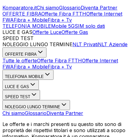
Komparatore.it
Chi siamo
Glossario
Diventa Partner
OFFERTE FIBRA
Offerte Fibra FTTH
Offerte Internet
FWA
Fibra + Mobile
Fibra + Tv
TELEFONIA MOBILE
Mobile 5G
SIM solo dati
LUCE E GAS
Offerte Luce
Offerte Gas
SPEED TEST
Esegui Speed Test
Dati Statistici Speed Test
NOLEGGIO LUNGO TERMINE
NLT Privati
NLT Aziende
OFFERTE FIBRA
Tutte le offerte
Offerte Fibra FTTH
Offerte Internet
FWA
Fibra + Mobile
Fibra + Tv
TELEFONIA MOBILE
LUCE E GAS
SPEED TEST
NOLEGGIO LUNGO TERMINE
Chi siamo
Glossario
Diventa Partner
Le offerte e i marchi presenti su questo sito sono di
proprietà dei rispettivi titolari e sono utilizzati a scopo
informativo. Komparatore.it è un comparatore