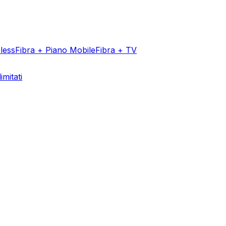
less
Fibra + Piano Mobile
Fibra + TV
imitati