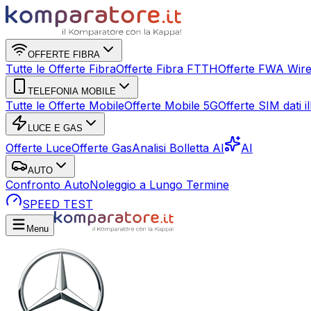
OFFERTE FIBRA
Tutte le Offerte Fibra
Offerte Fibra FTTH
Offerte FWA Wire
TELEFONIA MOBILE
Tutte le Offerte Mobile
Offerte Mobile 5G
Offerte SIM dati ill
LUCE E GAS
Offerte Luce
Offerte Gas
Analisi Bolletta AI
AI
AUTO
Confronto Auto
Noleggio a Lungo Termine
SPEED TEST
Menu