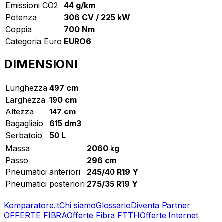
Emissioni CO2
44 g/km
Potenza
306 CV / 225 kW
Coppia
700 Nm
Categoria Euro
EURO6
DIMENSIONI
Lunghezza
497 cm
Larghezza
190 cm
Altezza
147 cm
Bagagliaio
615 dm3
Serbatoio
50 L
Massa
2060 kg
Passo
296 cm
Pneumatici anteriori
245/40 R19 Y
Pneumatici posteriori
275/35 R19 Y
Komparatore.it
Chi siamo
Glossario
Diventa Partner
OFFERTE FIBRA
Offerte Fibra FTTH
Offerte Internet