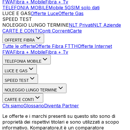
FWA
Fibra + Mobile
Fibra + Tv
TELEFONIA MOBILE
Mobile 5G
SIM solo dati
LUCE E GAS
Offerte Luce
Offerte Gas
SPEED TEST
Esegui Speed Test
Dati Statistici Speed Test
NOLEGGIO LUNGO TERMINE
NLT Privati
NLT Aziende
CARTE E CONTI
Conti Correnti
Carte
OFFERTE FIBRA
Tutte le offerte
Offerte Fibra FTTH
Offerte Internet
FWA
Fibra + Mobile
Fibra + Tv
TELEFONIA MOBILE
LUCE E GAS
SPEED TEST
NOLEGGIO LUNGO TERMINE
CARTE E CONTI
Chi siamo
Glossario
Diventa Partner
Le offerte e i marchi presenti su questo sito sono di
proprietà dei rispettivi titolari e sono utilizzati a scopo
informativo. Komparatore.it è un comparatore