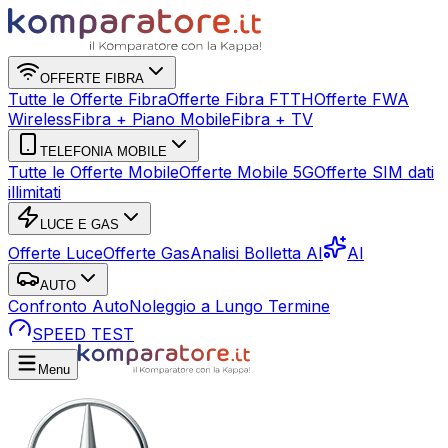
OFFERTE FIBRA
Tutte le Offerte Fibra
Offerte Fibra FTTH
Offerte FWA
Wireless
Fibra + Piano Mobile
Fibra + TV
TELEFONIA MOBILE
Tutte le Offerte Mobile
Offerte Mobile 5G
Offerte SIM dati
illimitati
LUCE E GAS
Offerte Luce
Offerte Gas
Analisi Bolletta AI
AI
AUTO
Confronto Auto
Noleggio a Lungo Termine
SPEED TEST
Menu