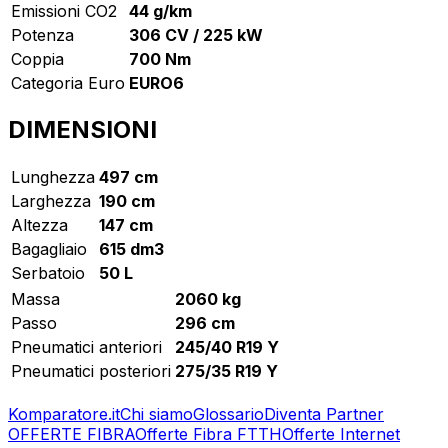
Emissioni CO2
44 g/km
Potenza
306 CV / 225 kW
Coppia
700 Nm
Categoria Euro
EURO6
DIMENSIONI
Lunghezza
497 cm
Larghezza
190 cm
Altezza
147 cm
Bagagliaio
615 dm3
Serbatoio
50 L
Massa
2060 kg
Passo
296 cm
Pneumatici anteriori
245/40 R19 Y
Pneumatici posteriori
275/35 R19 Y
Komparatore.it
Chi siamo
Glossario
Diventa Partner
OFFERTE FIBRA
Offerte Fibra FTTH
Offerte Internet