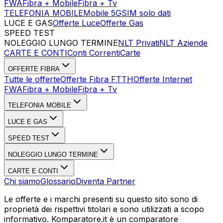
FWA
Fibra + Mobile
Fibra + Tv
TELEFONIA MOBILE
Mobile 5G
SIM solo dati
LUCE E GAS
Offerte Luce
Offerte Gas
SPEED TEST
Esegui Speed Test
Dati Statistici Speed Test
NOLEGGIO LUNGO TERMINE
NLT Privati
NLT Aziende
CARTE E CONTI
Conti Correnti
Carte
OFFERTE FIBRA
Tutte le offerte
Offerte Fibra FTTH
Offerte Internet
FWA
Fibra + Mobile
Fibra + Tv
TELEFONIA MOBILE
LUCE E GAS
SPEED TEST
NOLEGGIO LUNGO TERMINE
CARTE E CONTI
Chi siamo
Glossario
Diventa Partner
Le offerte e i marchi presenti su questo sito sono di
proprietà dei rispettivi titolari e sono utilizzati a scopo
informativo. Komparatore.it è un comparatore