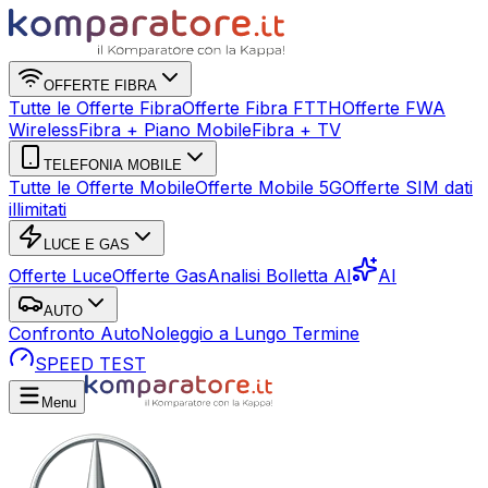
OFFERTE FIBRA
Tutte le Offerte Fibra
Offerte Fibra FTTH
Offerte FWA
Wireless
Fibra + Piano Mobile
Fibra + TV
TELEFONIA MOBILE
Tutte le Offerte Mobile
Offerte Mobile 5G
Offerte SIM dati
illimitati
LUCE E GAS
Offerte Luce
Offerte Gas
Analisi Bolletta AI
AI
AUTO
Confronto Auto
Noleggio a Lungo Termine
SPEED TEST
Menu