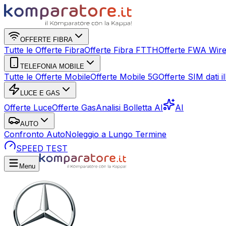
OFFERTE FIBRA
Tutte le Offerte Fibra
Offerte Fibra FTTH
Offerte FWA Wire
TELEFONIA MOBILE
Tutte le Offerte Mobile
Offerte Mobile 5G
Offerte SIM dati ill
LUCE E GAS
Offerte Luce
Offerte Gas
Analisi Bolletta AI
AI
AUTO
Confronto Auto
Noleggio a Lungo Termine
SPEED TEST
Menu