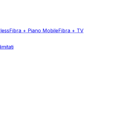
less
Fibra + Piano Mobile
Fibra + TV
imitati