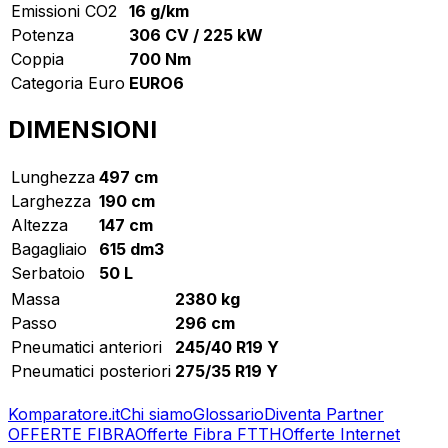
Emissioni CO2
16 g/km
Potenza
306 CV / 225 kW
Coppia
700 Nm
Categoria Euro
EURO6
DIMENSIONI
Lunghezza
497 cm
Larghezza
190 cm
Altezza
147 cm
Bagagliaio
615 dm3
Serbatoio
50 L
Massa
2380 kg
Passo
296 cm
Pneumatici anteriori
245/40 R19 Y
Pneumatici posteriori
275/35 R19 Y
Komparatore.it
Chi siamo
Glossario
Diventa Partner
OFFERTE FIBRA
Offerte Fibra FTTH
Offerte Internet