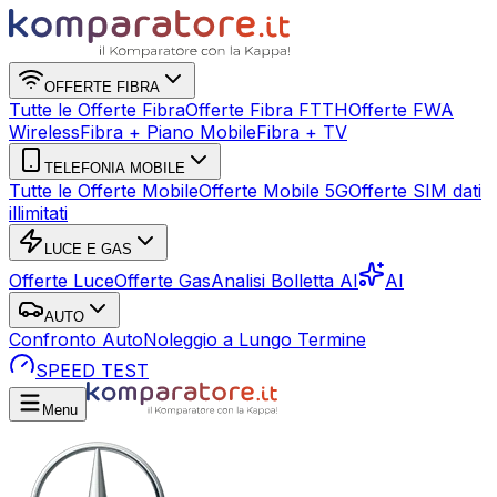
OFFERTE FIBRA
Tutte le Offerte Fibra
Offerte Fibra FTTH
Offerte FWA
Wireless
Fibra + Piano Mobile
Fibra + TV
TELEFONIA MOBILE
Tutte le Offerte Mobile
Offerte Mobile 5G
Offerte SIM dati
illimitati
LUCE E GAS
Offerte Luce
Offerte Gas
Analisi Bolletta AI
AI
AUTO
Confronto Auto
Noleggio a Lungo Termine
SPEED TEST
Menu