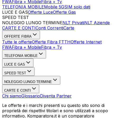
FWA
Fibra + Mobile
Fibra + Tv
TELEFONIA MOBILE
Mobile 5G
SIM solo dati
LUCE E GAS
Offerte Luce
Offerte Gas
SPEED TEST
Esegui Speed Test
Dati Statistici Speed Test
NOLEGGIO LUNGO TERMINE
NLT Privati
NLT Aziende
CARTE E CONTI
Conti Correnti
Carte
OFFERTE FIBRA
Tutte le offerte
Offerte Fibra FTTH
Offerte Internet
FWA
Fibra + Mobile
Fibra + Tv
TELEFONIA MOBILE
LUCE E GAS
SPEED TEST
NOLEGGIO LUNGO TERMINE
CARTE E CONTI
Chi siamo
Glossario
Diventa Partner
Le offerte e i marchi presenti su questo sito sono di
proprietà dei rispettivi titolari e sono utilizzati a scopo
informativo. Komparatore.it è un comparatore