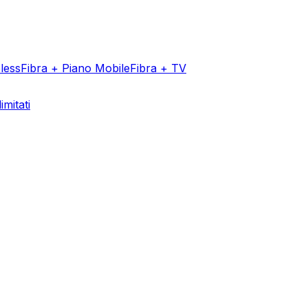
less
Fibra + Piano Mobile
Fibra + TV
imitati