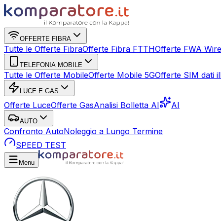
OFFERTE FIBRA
Tutte le Offerte Fibra
Offerte Fibra FTTH
Offerte FWA Wire
TELEFONIA MOBILE
Tutte le Offerte Mobile
Offerte Mobile 5G
Offerte SIM dati ill
LUCE E GAS
Offerte Luce
Offerte Gas
Analisi Bolletta AI
AI
AUTO
Confronto Auto
Noleggio a Lungo Termine
SPEED TEST
Menu