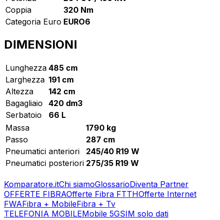
Coppia
320 Nm
Categoria Euro
EURO6
DIMENSIONI
Lunghezza
485 cm
Larghezza
191 cm
Altezza
142 cm
Bagagliaio
420 dm3
Serbatoio
66 L
Massa
1790 kg
Passo
287 cm
Pneumatici anteriori
245/40 R19 W
Pneumatici posteriori
275/35 R19 W
Komparatore.it
Chi siamo
Glossario
Diventa Partner
OFFERTE FIBRA
Offerte Fibra FTTH
Offerte Internet
FWA
Fibra + Mobile
Fibra + Tv
TELEFONIA MOBILE
Mobile 5G
SIM solo dati