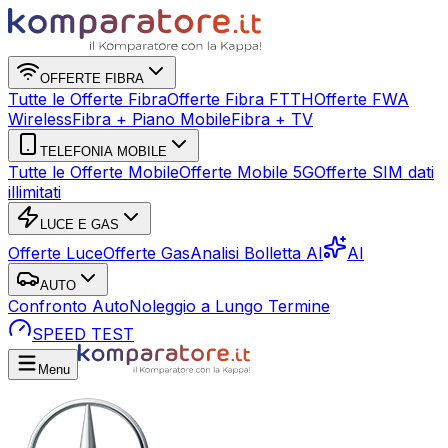
OFFERTE FIBRA
Tutte le Offerte Fibra
Offerte Fibra FTTH
Offerte FWA
Wireless
Fibra + Piano Mobile
Fibra + TV
TELEFONIA MOBILE
Tutte le Offerte Mobile
Offerte Mobile 5G
Offerte SIM dati
illimitati
LUCE E GAS
Offerte Luce
Offerte Gas
Analisi Bolletta AI
AI
AUTO
Confronto Auto
Noleggio a Lungo Termine
SPEED TEST
Menu