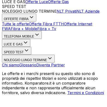
LUCE E GAS
Offerte Luce
Offerte Gas
SPEED TEST
Esegui Speed Test
Dati Statistici Speed Test
NOLEGGIO LUNGO TERMINE
NLT Privati
NLT Aziende
OFFERTE FIBRA
Tutte le offerte
Offerte Fibra FTTH
Offerte Internet
FWA
Fibra + Mobile
Fibra + Tv
TELEFONIA MOBILE
LUCE E GAS
SPEED TEST
NOLEGGIO LUNGO TERMINE
Chi siamo
Glossario
Diventa Partner
Le offerte e i marchi presenti su questo sito sono di
proprietà dei rispettivi titolari e sono utilizzati a scopo
informativo. Komparatore.it è un comparatore
indipendente e non rappresenta ufficialmente alcun
fornitore, salvo diversa indicazione.
Termini e Condizioni