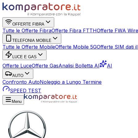
OFFERTE FIBRA
Tutte le Offerte Fibra
Offerte Fibra FTTH
Offerte FWA Wire
TELEFONIA MOBILE
Tutte le Offerte Mobile
Offerte Mobile 5G
Offerte SIM dati ill
LUCE E GAS
Offerte Luce
Offerte Gas
Analisi Bolletta AI
AI
AUTO
Confronto Auto
Noleggio a Lungo Termine
SPEED TEST
Menu