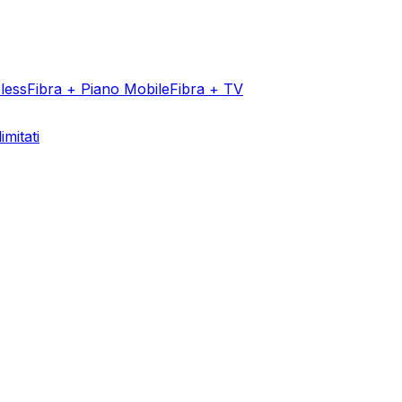
less
Fibra + Piano Mobile
Fibra + TV
imitati