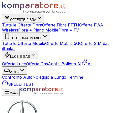
OFFERTE FIBRA
Tutte le Offerte Fibra
Offerte Fibra FTTH
Offerte FWA
Wireless
Fibra + Piano Mobile
Fibra + TV
TELEFONIA MOBILE
Tutte le Offerte Mobile
Offerte Mobile 5G
Offerte SIM dati
illimitati
LUCE E GAS
Offerte Luce
Offerte Gas
Analisi Bolletta AI
AI
AUTO
Confronto Auto
Noleggio a Lungo Termine
SPEED TEST
Menu