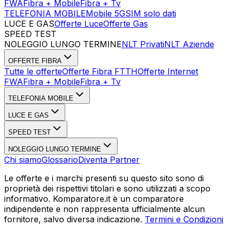
FWA
Fibra + Mobile
Fibra + Tv
TELEFONIA MOBILE
Mobile 5G
SIM solo dati
LUCE E GAS
Offerte Luce
Offerte Gas
SPEED TEST
Esegui Speed Test
Dati Statistici Speed Test
NOLEGGIO LUNGO TERMINE
NLT Privati
NLT Aziende
OFFERTE FIBRA
Tutte le offerte
Offerte Fibra FTTH
Offerte Internet
FWA
Fibra + Mobile
Fibra + Tv
TELEFONIA MOBILE
LUCE E GAS
SPEED TEST
NOLEGGIO LUNGO TERMINE
Chi siamo
Glossario
Diventa Partner
Le offerte e i marchi presenti su questo sito sono di
proprietà dei rispettivi titolari e sono utilizzati a scopo
informativo. Komparatore.it è un comparatore
indipendente e non rappresenta ufficialmente alcun
fornitore, salvo diversa indicazione.
Termini e Condizioni