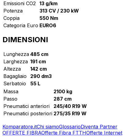
Emissioni CO2
13 g/km
Potenza
313 CV / 230 kW
Coppia
550 Nm
Categoria Euro
EURO6
DIMENSIONI
Lunghezza
485 cm
Larghezza
191 cm
Altezza
142 cm
Bagagliaio
290 dm3
Serbatoio
55 L
Massa
2100 kg
Passo
287 cm
Pneumatici anteriori
245/40 R19 W
Pneumatici posteriori
275/35 R19 W
Komparatore.it
Chi siamo
Glossario
Diventa Partner
OFFERTE FIBRA
Offerte Fibra FTTH
Offerte Internet