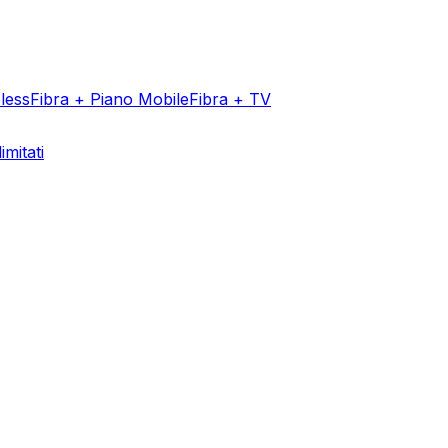
less
Fibra + Piano Mobile
Fibra + TV
imitati