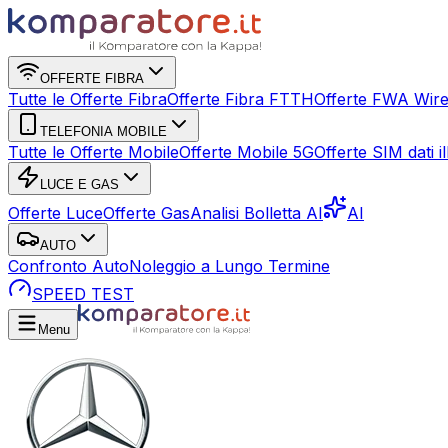
OFFERTE FIBRA
Tutte le Offerte Fibra
Offerte Fibra FTTH
Offerte FWA Wire
TELEFONIA MOBILE
Tutte le Offerte Mobile
Offerte Mobile 5G
Offerte SIM dati ill
LUCE E GAS
Offerte Luce
Offerte Gas
Analisi Bolletta AI
AI
AUTO
Confronto Auto
Noleggio a Lungo Termine
SPEED TEST
Menu