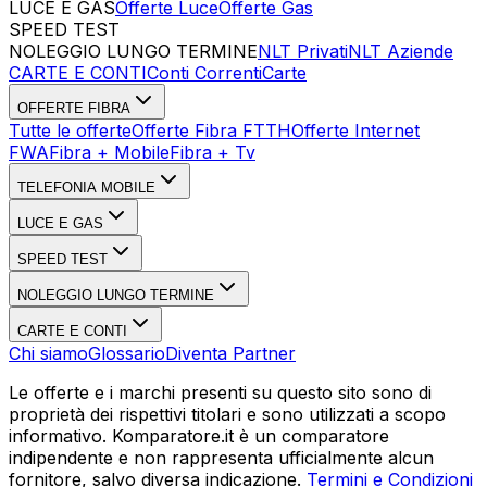
LUCE E GAS
Offerte Luce
Offerte Gas
SPEED TEST
Esegui Speed Test
Dati Statistici Speed Test
NOLEGGIO LUNGO TERMINE
NLT Privati
NLT Aziende
CARTE E CONTI
Conti Correnti
Carte
OFFERTE FIBRA
Tutte le offerte
Offerte Fibra FTTH
Offerte Internet
FWA
Fibra + Mobile
Fibra + Tv
TELEFONIA MOBILE
LUCE E GAS
SPEED TEST
NOLEGGIO LUNGO TERMINE
CARTE E CONTI
Chi siamo
Glossario
Diventa Partner
Le offerte e i marchi presenti su questo sito sono di
proprietà dei rispettivi titolari e sono utilizzati a scopo
informativo. Komparatore.it è un comparatore
indipendente e non rappresenta ufficialmente alcun
fornitore, salvo diversa indicazione.
Termini e Condizioni