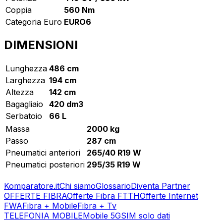
Coppia
560 Nm
Categoria Euro
EURO6
DIMENSIONI
Lunghezza
486 cm
Larghezza
194 cm
Altezza
142 cm
Bagagliaio
420 dm3
Serbatoio
66 L
Massa
2000 kg
Passo
287 cm
Pneumatici anteriori
265/40 R19 W
Pneumatici posteriori
295/35 R19 W
Komparatore.it
Chi siamo
Glossario
Diventa Partner
OFFERTE FIBRA
Offerte Fibra FTTH
Offerte Internet
FWA
Fibra + Mobile
Fibra + Tv
TELEFONIA MOBILE
Mobile 5G
SIM solo dati