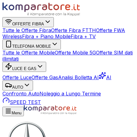
OFFERTE FIBRA
Tutte le Offerte Fibra
Offerte Fibra FTTH
Offerte FWA
Wireless
Fibra + Piano Mobile
Fibra + TV
TELEFONIA MOBILE
Tutte le Offerte Mobile
Offerte Mobile 5G
Offerte SIM dati
illimitati
LUCE E GAS
Offerte Luce
Offerte Gas
Analisi Bolletta AI
AI
AUTO
Confronto Auto
Noleggio a Lungo Termine
SPEED TEST
Menu