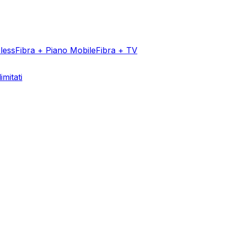
less
Fibra + Piano Mobile
Fibra + TV
imitati