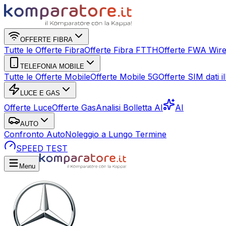
OFFERTE FIBRA
Tutte le Offerte Fibra
Offerte Fibra FTTH
Offerte FWA Wire
TELEFONIA MOBILE
Tutte le Offerte Mobile
Offerte Mobile 5G
Offerte SIM dati ill
LUCE E GAS
Offerte Luce
Offerte Gas
Analisi Bolletta AI
AI
AUTO
Confronto Auto
Noleggio a Lungo Termine
SPEED TEST
Menu