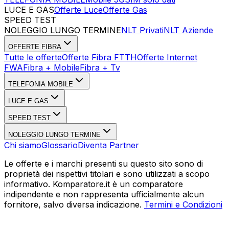
LUCE E GAS
Offerte Luce
Offerte Gas
SPEED TEST
Esegui Speed Test
Dati Statistici Speed Test
NOLEGGIO LUNGO TERMINE
NLT Privati
NLT Aziende
OFFERTE FIBRA
Tutte le offerte
Offerte Fibra FTTH
Offerte Internet
FWA
Fibra + Mobile
Fibra + Tv
TELEFONIA MOBILE
LUCE E GAS
SPEED TEST
NOLEGGIO LUNGO TERMINE
Chi siamo
Glossario
Diventa Partner
Le offerte e i marchi presenti su questo sito sono di
proprietà dei rispettivi titolari e sono utilizzati a scopo
informativo. Komparatore.it è un comparatore
indipendente e non rappresenta ufficialmente alcun
fornitore, salvo diversa indicazione.
Termini e Condizioni