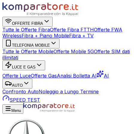
OFFERTE FIBRA
Tutte le Offerte Fibra
Offerte Fibra FTTH
Offerte FWA
Wireless
Fibra + Piano Mobile
Fibra + TV
TELEFONIA MOBILE
Tutte le Offerte Mobile
Offerte Mobile 5G
Offerte SIM dati
illimitati
LUCE E GAS
Offerte Luce
Offerte Gas
Analisi Bolletta AI
AI
AUTO
Confronto Auto
Noleggio a Lungo Termine
SPEED TEST
Menu