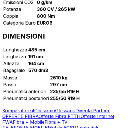
Emissioni CO2
0 g/km
Potenza
360 CV / 265 kW
Coppia
800 Nm
Categoria Euro
EURO6
DIMENSIONI
Lunghezza
485 cm
Larghezza
191 cm
Altezza
164 cm
Bagagliaio
570 dm3
Massa
2610 kg
Passo
297 cm
Pneumatici anteriori
235/55 R19 H
Pneumatici posteriori
255/50 R19 H
Komparatore.it
Chi siamo
Glossario
Diventa Partner
OFFERTE FIBRA
Offerte Fibra FTTH
Offerte Internet
FWA
Fibra + Mobile
Fibra + Tv
TELEFONIA MOBILE
Mobile 5G
SIM solo dati