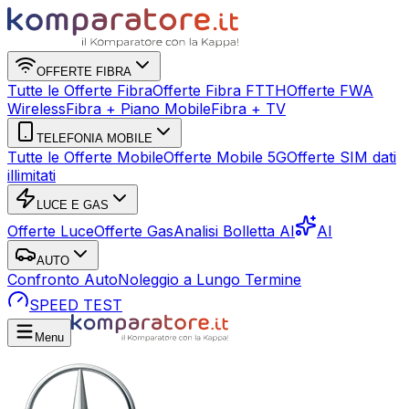
OFFERTE FIBRA
Tutte le Offerte Fibra
Offerte Fibra FTTH
Offerte FWA
Wireless
Fibra + Piano Mobile
Fibra + TV
TELEFONIA MOBILE
Tutte le Offerte Mobile
Offerte Mobile 5G
Offerte SIM dati
illimitati
LUCE E GAS
Offerte Luce
Offerte Gas
Analisi Bolletta AI
AI
AUTO
Confronto Auto
Noleggio a Lungo Termine
SPEED TEST
Menu