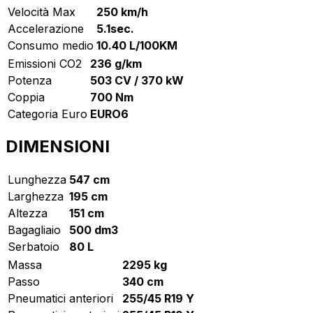
Velocità Max
250 km/h
Accelerazione
5.1sec.
Consumo medio
10.40 L/100KM
Emissioni CO2
236 g/km
Potenza
503 CV / 370 kW
Coppia
700 Nm
Categoria Euro
EURO6
DIMENSIONI
Lunghezza
547 cm
Larghezza
195 cm
Altezza
151 cm
Bagagliaio
500 dm3
Serbatoio
80 L
Massa
2295 kg
Passo
340 cm
Pneumatici anteriori
255/45 R19 Y