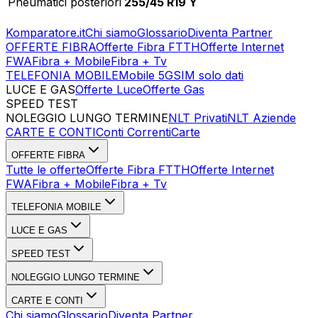
Pneumatici posteriori
255/45 R19 Y
Komparatore.it
Chi siamo
Glossario
Diventa Partner
OFFERTE FIBRA
Offerte Fibra FTTH
Offerte Internet
FWA
Fibra + Mobile
Fibra + Tv
TELEFONIA MOBILE
Mobile 5G
SIM solo dati
LUCE E GAS
Offerte Luce
Offerte Gas
SPEED TEST
Esegui Speed Test
Dati Statistici Speed Test
NOLEGGIO LUNGO TERMINE
NLT Privati
NLT Aziende
CARTE E CONTI
Conti Correnti
Carte
OFFERTE FIBRA
Tutte le offerte
Offerte Fibra FTTH
Offerte Internet
FWA
Fibra + Mobile
Fibra + Tv
TELEFONIA MOBILE
LUCE E GAS
SPEED TEST
NOLEGGIO LUNGO TERMINE
CARTE E CONTI
Chi siamo
Glossario
Diventa Partner