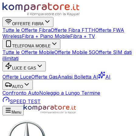
OFFERTE FIBRA
Tutte le Offerte Fibra
Offerte Fibra FTTH
Offerte FWA
Wireless
Fibra + Piano Mobile
Fibra + TV
TELEFONIA MOBILE
Tutte le Offerte Mobile
Offerte Mobile 5G
Offerte SIM dati
illimitati
LUCE E GAS
Offerte Luce
Offerte Gas
Analisi Bolletta AI
AI
AUTO
Confronto Auto
Noleggio a Lungo Termine
SPEED TEST
Menu