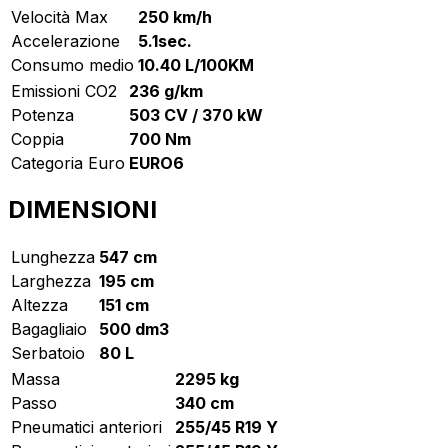
Velocità Max
250 km/h
Accelerazione
5.1sec.
Consumo medio
10.40 L/100KM
Emissioni CO2
236 g/km
Potenza
503 CV / 370 kW
Coppia
700 Nm
Categoria Euro
EURO6
DIMENSIONI
Lunghezza
547 cm
Larghezza
195 cm
Altezza
151 cm
Bagagliaio
500 dm3
Serbatoio
80 L
Massa
2295 kg
Passo
340 cm
Pneumatici anteriori
255/45 R19 Y