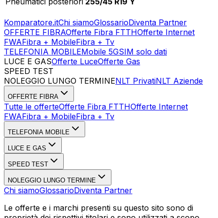
Pneumatici posteriori
255/45 R19 Y
Komparatore.it
Chi siamo
Glossario
Diventa Partner
OFFERTE FIBRA
Offerte Fibra FTTH
Offerte Internet
FWA
Fibra + Mobile
Fibra + Tv
TELEFONIA MOBILE
Mobile 5G
SIM solo dati
LUCE E GAS
Offerte Luce
Offerte Gas
SPEED TEST
Esegui Speed Test
Dati Statistici Speed Test
NOLEGGIO LUNGO TERMINE
NLT Privati
NLT Aziende
OFFERTE FIBRA
Tutte le offerte
Offerte Fibra FTTH
Offerte Internet
FWA
Fibra + Mobile
Fibra + Tv
TELEFONIA MOBILE
LUCE E GAS
SPEED TEST
NOLEGGIO LUNGO TERMINE
Chi siamo
Glossario
Diventa Partner
Le offerte e i marchi presenti su questo sito sono di
proprietà dei rispettivi titolari e sono utilizzati a scopo