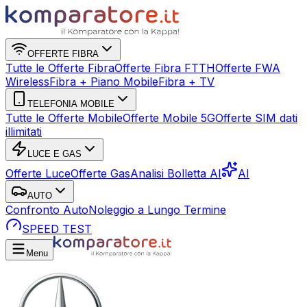
OFFERTE FIBRA
Tutte le Offerte Fibra
Offerte Fibra FTTH
Offerte FWA
Wireless
Fibra + Piano Mobile
Fibra + TV
TELEFONIA MOBILE
Tutte le Offerte Mobile
Offerte Mobile 5G
Offerte SIM dati
illimitati
LUCE E GAS
Offerte Luce
Offerte Gas
Analisi Bolletta AI
AI
AUTO
Confronto Auto
Noleggio a Lungo Termine
SPEED TEST
Menu