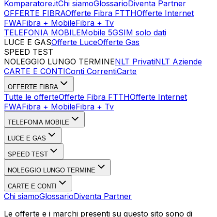
Komparatore.it
Chi siamo
Glossario
Diventa Partner
OFFERTE FIBRA
Offerte Fibra FTTH
Offerte Internet
FWA
Fibra + Mobile
Fibra + Tv
TELEFONIA MOBILE
Mobile 5G
SIM solo dati
LUCE E GAS
Offerte Luce
Offerte Gas
SPEED TEST
Esegui Speed Test
Dati Statistici Speed Test
NOLEGGIO LUNGO TERMINE
NLT Privati
NLT Aziende
CARTE E CONTI
Conti Correnti
Carte
OFFERTE FIBRA
Tutte le offerte
Offerte Fibra FTTH
Offerte Internet
FWA
Fibra + Mobile
Fibra + Tv
TELEFONIA MOBILE
LUCE E GAS
SPEED TEST
NOLEGGIO LUNGO TERMINE
CARTE E CONTI
Chi siamo
Glossario
Diventa Partner
Le offerte e i marchi presenti su questo sito sono di