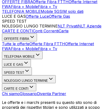
OFFERTE FIBRA
Offerte Fibra FTTH
Offerte Internet
FWA
Fibra + Mobile
Fibra + Tv
TELEFONIA MOBILE
Mobile 5G
SIM solo dati
LUCE E GAS
Offerte Luce
Offerte Gas
SPEED TEST
Esegui Speed Test
Dati Statistici Speed Test
NOLEGGIO LUNGO TERMINE
NLT Privati
NLT Aziende
CARTE E CONTI
Conti Correnti
Carte
OFFERTE FIBRA
Tutte le offerte
Offerte Fibra FTTH
Offerte Internet
FWA
Fibra + Mobile
Fibra + Tv
TELEFONIA MOBILE
LUCE E GAS
SPEED TEST
NOLEGGIO LUNGO TERMINE
CARTE E CONTI
Chi siamo
Glossario
Diventa Partner
Le offerte e i marchi presenti su questo sito sono di
proprietà dei rispettivi titolari e sono utilizzati a scopo