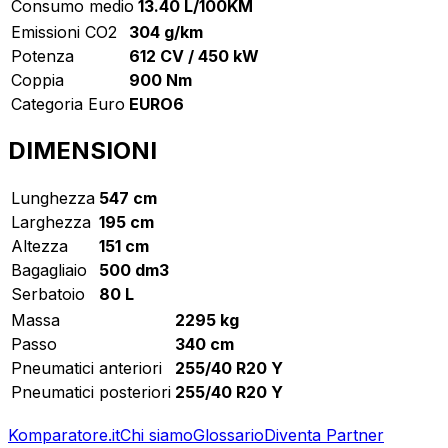
Consumo medio
13.40 L/100KM
Emissioni CO2
304 g/km
Potenza
612 CV / 450 kW
Coppia
900 Nm
Categoria Euro
EURO6
DIMENSIONI
Lunghezza
547 cm
Larghezza
195 cm
Altezza
151 cm
Bagagliaio
500 dm3
Serbatoio
80 L
Massa
2295 kg
Passo
340 cm
Pneumatici anteriori
255/40 R20 Y
Pneumatici posteriori
255/40 R20 Y
Komparatore.it
Chi siamo
Glossario
Diventa Partner