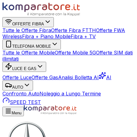
OFFERTE FIBRA
Tutte le Offerte Fibra
Offerte Fibra FTTH
Offerte FWA
Wireless
Fibra + Piano Mobile
Fibra + TV
TELEFONIA MOBILE
Tutte le Offerte Mobile
Offerte Mobile 5G
Offerte SIM dati
illimitati
LUCE E GAS
Offerte Luce
Offerte Gas
Analisi Bolletta AI
AI
AUTO
Confronto Auto
Noleggio a Lungo Termine
SPEED TEST
Menu