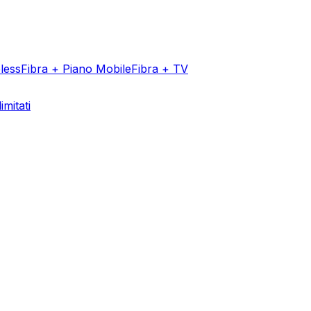
less
Fibra + Piano Mobile
Fibra + TV
imitati