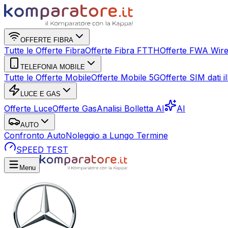
OFFERTE FIBRA
Tutte le Offerte Fibra
Offerte Fibra FTTH
Offerte FWA Wire
TELEFONIA MOBILE
Tutte le Offerte Mobile
Offerte Mobile 5G
Offerte SIM dati ill
LUCE E GAS
Offerte Luce
Offerte Gas
Analisi Bolletta AI
AI
AUTO
Confronto Auto
Noleggio a Lungo Termine
SPEED TEST
Menu