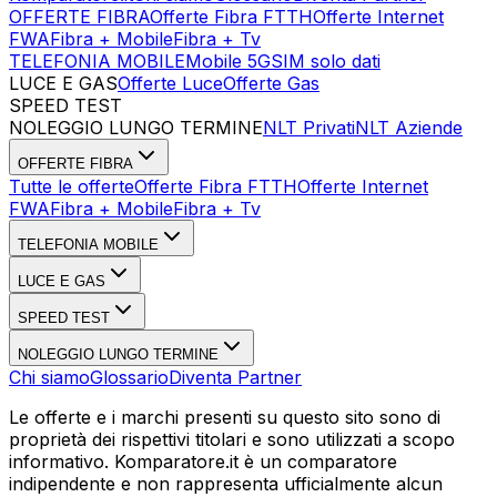
OFFERTE FIBRA
Offerte Fibra FTTH
Offerte Internet
FWA
Fibra + Mobile
Fibra + Tv
TELEFONIA MOBILE
Mobile 5G
SIM solo dati
LUCE E GAS
Offerte Luce
Offerte Gas
SPEED TEST
Esegui Speed Test
Dati Statistici Speed Test
NOLEGGIO LUNGO TERMINE
NLT Privati
NLT Aziende
OFFERTE FIBRA
Tutte le offerte
Offerte Fibra FTTH
Offerte Internet
FWA
Fibra + Mobile
Fibra + Tv
TELEFONIA MOBILE
LUCE E GAS
SPEED TEST
NOLEGGIO LUNGO TERMINE
Chi siamo
Glossario
Diventa Partner
Le offerte e i marchi presenti su questo sito sono di
proprietà dei rispettivi titolari e sono utilizzati a scopo
informativo. Komparatore.it è un comparatore
indipendente e non rappresenta ufficialmente alcun