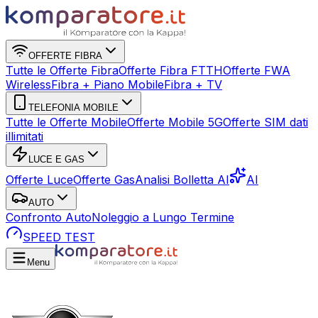
OFFERTE FIBRA
Tutte le Offerte Fibra
Offerte Fibra FTTH
Offerte FWA
Wireless
Fibra + Piano Mobile
Fibra + TV
TELEFONIA MOBILE
Tutte le Offerte Mobile
Offerte Mobile 5G
Offerte SIM dati
illimitati
LUCE E GAS
Offerte Luce
Offerte Gas
Analisi Bolletta AI
AI
AUTO
Confronto Auto
Noleggio a Lungo Termine
SPEED TEST
Menu