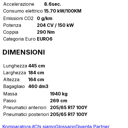
Accelerazione
8.6sec.
Consumo elettrico
15.70 kW/100KM
Emissioni CO2
0 g/km
Potenza
204 CV / 150 kW
Coppia
290 Nm
Categoria Euro
EURO6
DIMENSIONI
Lunghezza
445 cm
Larghezza
184 cm
Altezza
164 cm
Bagagliaio
460 dm3
Massa
1940 kg
Passo
269 cm
Pneumatici anteriori
205/65 R17 100Y
Pneumatici posteriori
205/65 R17 100Y
Komparatore.it
Chi siamo
Glossario
Diventa Partner