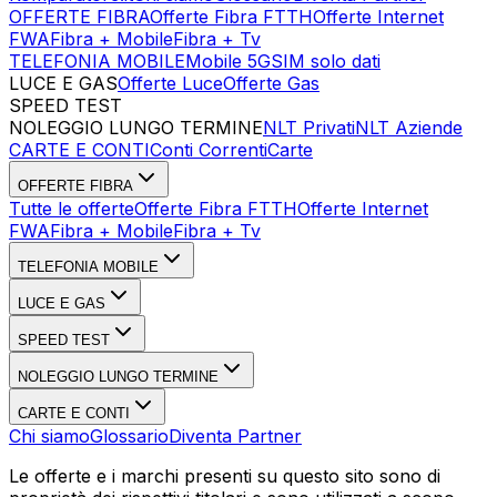
OFFERTE FIBRA
Offerte Fibra FTTH
Offerte Internet
FWA
Fibra + Mobile
Fibra + Tv
TELEFONIA MOBILE
Mobile 5G
SIM solo dati
LUCE E GAS
Offerte Luce
Offerte Gas
SPEED TEST
Esegui Speed Test
Dati Statistici Speed Test
NOLEGGIO LUNGO TERMINE
NLT Privati
NLT Aziende
CARTE E CONTI
Conti Correnti
Carte
OFFERTE FIBRA
Tutte le offerte
Offerte Fibra FTTH
Offerte Internet
FWA
Fibra + Mobile
Fibra + Tv
TELEFONIA MOBILE
LUCE E GAS
SPEED TEST
NOLEGGIO LUNGO TERMINE
CARTE E CONTI
Chi siamo
Glossario
Diventa Partner
Le offerte e i marchi presenti su questo sito sono di