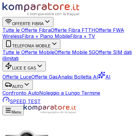
OFFERTE FIBRA
Tutte le Offerte Fibra
Offerte Fibra FTTH
Offerte FWA
Wireless
Fibra + Piano Mobile
Fibra + TV
TELEFONIA MOBILE
Tutte le Offerte Mobile
Offerte Mobile 5G
Offerte SIM dati
illimitati
LUCE E GAS
Offerte Luce
Offerte Gas
Analisi Bolletta AI
AI
AUTO
Confronto Auto
Noleggio a Lungo Termine
SPEED TEST
Menu