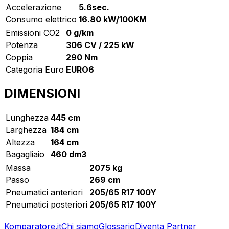
Accelerazione
5.6sec.
Consumo elettrico
16.80 kW/100KM
Emissioni CO2
0 g/km
Potenza
306 CV / 225 kW
Coppia
290 Nm
Categoria Euro
EURO6
DIMENSIONI
Lunghezza
445 cm
Larghezza
184 cm
Altezza
164 cm
Bagagliaio
460 dm3
Massa
2075 kg
Passo
269 cm
Pneumatici anteriori
205/65 R17 100Y
Pneumatici posteriori
205/65 R17 100Y
Komparatore.it
Chi siamo
Glossario
Diventa Partner