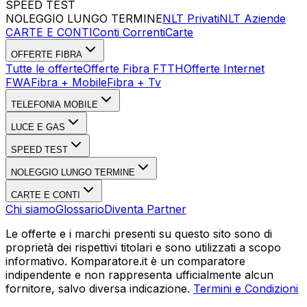
SPEED TEST
Esegui Speed Test
Dati Statistici Speed Test
NOLEGGIO LUNGO TERMINE
NLT Privati
NLT Aziende
CARTE E CONTI
Conti Correnti
Carte
OFFERTE FIBRA
Tutte le offerte
Offerte Fibra FTTH
Offerte Internet
FWA
Fibra + Mobile
Fibra + Tv
TELEFONIA MOBILE
LUCE E GAS
SPEED TEST
NOLEGGIO LUNGO TERMINE
CARTE E CONTI
Chi siamo
Glossario
Diventa Partner
Le offerte e i marchi presenti su questo sito sono di
proprietà dei rispettivi titolari e sono utilizzati a scopo
informativo. Komparatore.it è un comparatore
indipendente e non rappresenta ufficialmente alcun
fornitore, salvo diversa indicazione.
Termini e Condizioni