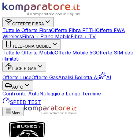
OFFERTE FIBRA
Tutte le Offerte Fibra
Offerte Fibra FTTH
Offerte FWA
Wireless
Fibra + Piano Mobile
Fibra + TV
TELEFONIA MOBILE
Tutte le Offerte Mobile
Offerte Mobile 5G
Offerte SIM dati
illimitati
LUCE E GAS
Offerte Luce
Offerte Gas
Analisi Bolletta AI
AI
AUTO
Confronto Auto
Noleggio a Lungo Termine
SPEED TEST
Menu