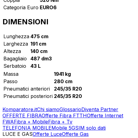
Categoria Euro
EURO6
DIMENSIONI
Lunghezza
475 cm
Larghezza
191 cm
Altezza
140 cm
Bagagliaio
487 dm3
Serbatoio
43 L
Massa
1941 kg
Passo
280 cm
Pneumatici anteriori
245/35 R20
Pneumatici posteriori
245/35 R20
Komparatore.it
Chi siamo
Glossario
Diventa Partner
OFFERTE FIBRA
Offerte Fibra FTTH
Offerte Internet
FWA
Fibra + Mobile
Fibra + Tv
TELEFONIA MOBILE
Mobile 5G
SIM solo dati
LUCE E GAS
Offerte Luce
Offerte Gas