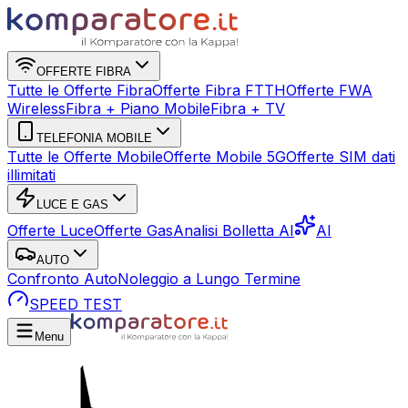
OFFERTE FIBRA
Tutte le Offerte Fibra
Offerte Fibra FTTH
Offerte FWA
Wireless
Fibra + Piano Mobile
Fibra + TV
TELEFONIA MOBILE
Tutte le Offerte Mobile
Offerte Mobile 5G
Offerte SIM dati
illimitati
LUCE E GAS
Offerte Luce
Offerte Gas
Analisi Bolletta AI
AI
AUTO
Confronto Auto
Noleggio a Lungo Termine
SPEED TEST
Menu