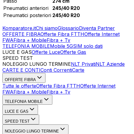
Passo
274 cm
Pneumatici anteriori
245/40 R20
Pneumatici posteriori
245/40 R20
Komparatore.it
Chi siamo
Glossario
Diventa Partner
OFFERTE FIBRA
Offerte Fibra FTTH
Offerte Internet
FWA
Fibra + Mobile
Fibra + Tv
TELEFONIA MOBILE
Mobile 5G
SIM solo dati
LUCE E GAS
Offerte Luce
Offerte Gas
SPEED TEST
Esegui Speed Test
Dati Statistici Speed Test
NOLEGGIO LUNGO TERMINE
NLT Privati
NLT Aziende
CARTE E CONTI
Conti Correnti
Carte
OFFERTE FIBRA
Tutte le offerte
Offerte Fibra FTTH
Offerte Internet
FWA
Fibra + Mobile
Fibra + Tv
TELEFONIA MOBILE
LUCE E GAS
SPEED TEST
NOLEGGIO LUNGO TERMINE