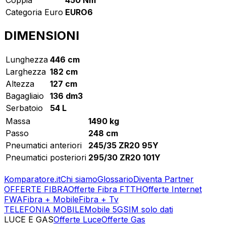
Categoria Euro
EURO6
DIMENSIONI
Lunghezza
446 cm
Larghezza
182 cm
Altezza
127 cm
Bagagliaio
136 dm3
Serbatoio
54 L
Massa
1490 kg
Passo
248 cm
Pneumatici anteriori
245/35 ZR20 95Y
Pneumatici posteriori
295/30 ZR20 101Y
Komparatore.it
Chi siamo
Glossario
Diventa Partner
OFFERTE FIBRA
Offerte Fibra FTTH
Offerte Internet
FWA
Fibra + Mobile
Fibra + Tv
TELEFONIA MOBILE
Mobile 5G
SIM solo dati
LUCE E GAS
Offerte Luce
Offerte Gas