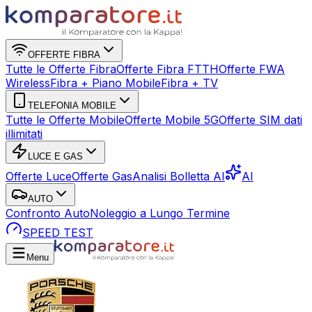
OFFERTE FIBRA
Tutte le Offerte Fibra
Offerte Fibra FTTH
Offerte FWA
Wireless
Fibra + Piano Mobile
Fibra + TV
TELEFONIA MOBILE
Tutte le Offerte Mobile
Offerte Mobile 5G
Offerte SIM dati
illimitati
LUCE E GAS
Offerte Luce
Offerte Gas
Analisi Bolletta AI
AI
AUTO
Confronto Auto
Noleggio a Lungo Termine
SPEED TEST
Menu