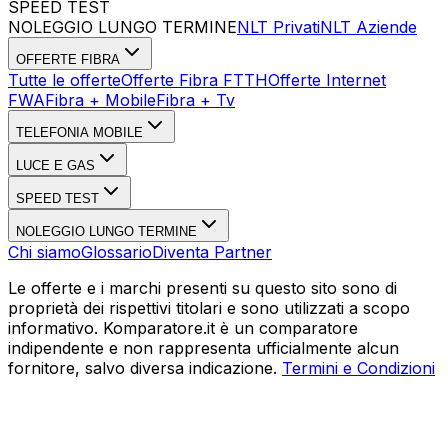
SPEED TEST
Esegui Speed Test
Dati Statistici Speed Test
NOLEGGIO LUNGO TERMINE
NLT Privati
NLT Aziende
OFFERTE FIBRA
Tutte le offerte
Offerte Fibra FTTH
Offerte Internet
FWA
Fibra + Mobile
Fibra + Tv
TELEFONIA MOBILE
LUCE E GAS
SPEED TEST
NOLEGGIO LUNGO TERMINE
Chi siamo
Glossario
Diventa Partner
Le offerte e i marchi presenti su questo sito sono di
proprietà dei rispettivi titolari e sono utilizzati a scopo
informativo. Komparatore.it è un comparatore
indipendente e non rappresenta ufficialmente alcun
fornitore, salvo diversa indicazione.
Termini e Condizioni