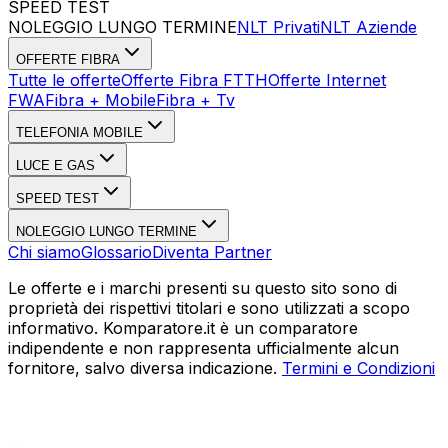
SPEED TEST
Esegui Speed Test
Dati Statistici Speed Test
NOLEGGIO LUNGO TERMINE
NLT Privati
NLT Aziende
OFFERTE FIBRA
Tutte le offerte
Offerte Fibra FTTH
Offerte Internet
FWA
Fibra + Mobile
Fibra + Tv
TELEFONIA MOBILE
LUCE E GAS
SPEED TEST
NOLEGGIO LUNGO TERMINE
Chi siamo
Glossario
Diventa Partner
Le offerte e i marchi presenti su questo sito sono di
proprietà dei rispettivi titolari e sono utilizzati a scopo
informativo. Komparatore.it è un comparatore
indipendente e non rappresenta ufficialmente alcun
fornitore, salvo diversa indicazione.
Termini e Condizioni