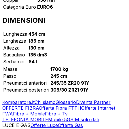
Categoria Euro
EURO6
DIMENSIONI
Lunghezza
454 cm
Larghezza
185 cm
Altezza
130 cm
Bagagliaio
135 dm3
Serbatoio
64 L
Massa
1700 kg
Passo
245 cm
Pneumatici anteriori
245/35 ZR20 91Y
Pneumatici posteriori
305/30 ZR21 91Y
Komparatore.it
Chi siamo
Glossario
Diventa Partner
OFFERTE FIBRA
Offerte Fibra FTTH
Offerte Internet
FWA
Fibra + Mobile
Fibra + Tv
TELEFONIA MOBILE
Mobile 5G
SIM solo dati
LUCE E GAS
Offerte Luce
Offerte Gas