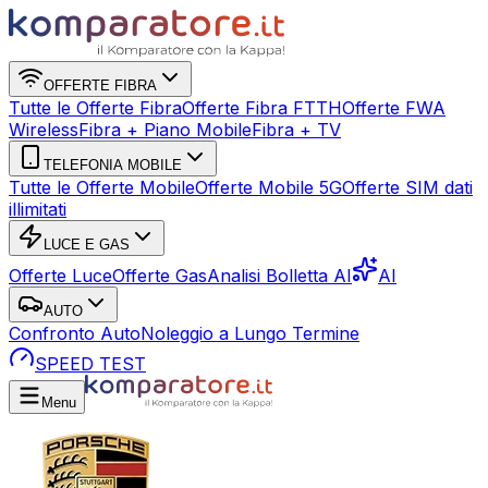
OFFERTE FIBRA
Tutte le Offerte Fibra
Offerte Fibra FTTH
Offerte FWA
Wireless
Fibra + Piano Mobile
Fibra + TV
TELEFONIA MOBILE
Tutte le Offerte Mobile
Offerte Mobile 5G
Offerte SIM dati
illimitati
LUCE E GAS
Offerte Luce
Offerte Gas
Analisi Bolletta AI
AI
AUTO
Confronto Auto
Noleggio a Lungo Termine
SPEED TEST
Menu