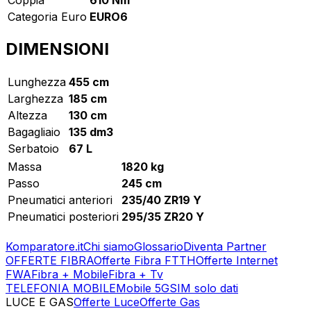
Categoria Euro
EURO6
DIMENSIONI
Lunghezza
455 cm
Larghezza
185 cm
Altezza
130 cm
Bagagliaio
135 dm3
Serbatoio
67 L
Massa
1820 kg
Passo
245 cm
Pneumatici anteriori
235/40 ZR19 Y
Pneumatici posteriori
295/35 ZR20 Y
Komparatore.it
Chi siamo
Glossario
Diventa Partner
OFFERTE FIBRA
Offerte Fibra FTTH
Offerte Internet
FWA
Fibra + Mobile
Fibra + Tv
TELEFONIA MOBILE
Mobile 5G
SIM solo dati
LUCE E GAS
Offerte Luce
Offerte Gas