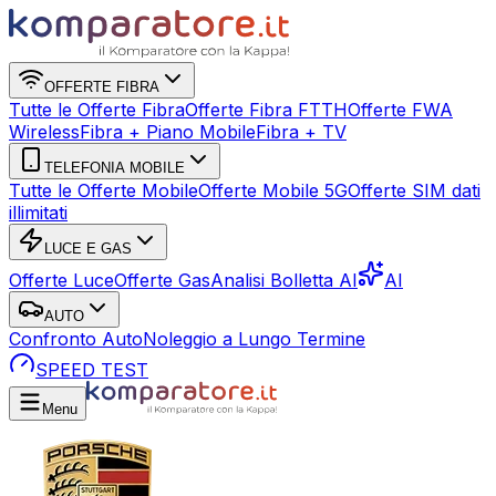
OFFERTE FIBRA
Tutte le Offerte Fibra
Offerte Fibra FTTH
Offerte FWA
Wireless
Fibra + Piano Mobile
Fibra + TV
TELEFONIA MOBILE
Tutte le Offerte Mobile
Offerte Mobile 5G
Offerte SIM dati
illimitati
LUCE E GAS
Offerte Luce
Offerte Gas
Analisi Bolletta AI
AI
AUTO
Confronto Auto
Noleggio a Lungo Termine
SPEED TEST
Menu