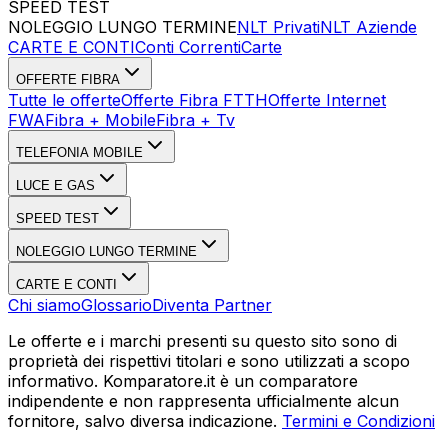
SPEED TEST
Esegui Speed Test
Dati Statistici Speed Test
NOLEGGIO LUNGO TERMINE
NLT Privati
NLT Aziende
CARTE E CONTI
Conti Correnti
Carte
OFFERTE FIBRA
Tutte le offerte
Offerte Fibra FTTH
Offerte Internet
FWA
Fibra + Mobile
Fibra + Tv
TELEFONIA MOBILE
LUCE E GAS
SPEED TEST
NOLEGGIO LUNGO TERMINE
CARTE E CONTI
Chi siamo
Glossario
Diventa Partner
Le offerte e i marchi presenti su questo sito sono di
proprietà dei rispettivi titolari e sono utilizzati a scopo
informativo. Komparatore.it è un comparatore
indipendente e non rappresenta ufficialmente alcun
fornitore, salvo diversa indicazione.
Termini e Condizioni