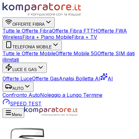
OFFERTE FIBRA
Tutte le Offerte Fibra
Offerte Fibra FTTH
Offerte FWA
Wireless
Fibra + Piano Mobile
Fibra + TV
TELEFONIA MOBILE
Tutte le Offerte Mobile
Offerte Mobile 5G
Offerte SIM dati
illimitati
LUCE E GAS
Offerte Luce
Offerte Gas
Analisi Bolletta AI
AI
AUTO
Confronto Auto
Noleggio a Lungo Termine
SPEED TEST
Menu