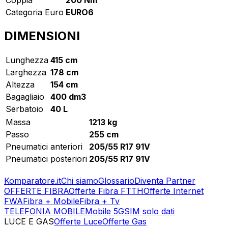
Categoria Euro
EURO6
DIMENSIONI
Lunghezza
415 cm
Larghezza
178 cm
Altezza
154 cm
Bagagliaio
400 dm3
Serbatoio
40 L
Massa
1213 kg
Passo
255 cm
Pneumatici anteriori
205/55 R17 91V
Pneumatici posteriori
205/55 R17 91V
Komparatore.it
Chi siamo
Glossario
Diventa Partner
OFFERTE FIBRA
Offerte Fibra FTTH
Offerte Internet
FWA
Fibra + Mobile
Fibra + Tv
TELEFONIA MOBILE
Mobile 5G
SIM solo dati
LUCE E GAS
Offerte Luce
Offerte Gas