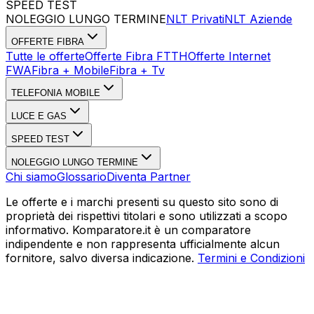
SPEED TEST
Esegui Speed Test
Dati Statistici Speed Test
NOLEGGIO LUNGO TERMINE
NLT Privati
NLT Aziende
OFFERTE FIBRA
Tutte le offerte
Offerte Fibra FTTH
Offerte Internet
FWA
Fibra + Mobile
Fibra + Tv
TELEFONIA MOBILE
LUCE E GAS
SPEED TEST
NOLEGGIO LUNGO TERMINE
Chi siamo
Glossario
Diventa Partner
Le offerte e i marchi presenti su questo sito sono di
proprietà dei rispettivi titolari e sono utilizzati a scopo
informativo. Komparatore.it è un comparatore
indipendente e non rappresenta ufficialmente alcun
fornitore, salvo diversa indicazione.
Termini e Condizioni