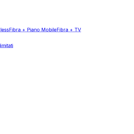
less
Fibra + Piano Mobile
Fibra + TV
imitati