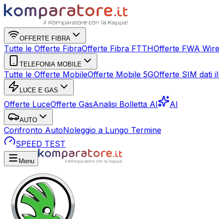
OFFERTE FIBRA
Tutte le Offerte Fibra
Offerte Fibra FTTH
Offerte FWA Wire
TELEFONIA MOBILE
Tutte le Offerte Mobile
Offerte Mobile 5G
Offerte SIM dati ill
LUCE E GAS
Offerte Luce
Offerte Gas
Analisi Bolletta AI
AI
AUTO
Confronto Auto
Noleggio a Lungo Termine
SPEED TEST
Menu