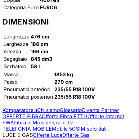
Categoria Euro
EURO6
DIMENSIONI
Lunghezza
476 cm
Larghezza
186 cm
Altezza
166 cm
Bagagliaio
845 dm3
Serbatoio
58 L
Massa
1853 kg
Passo
279 cm
Pneumatici anteriori
235/55 R18 100V
Pneumatici posteriori
235/55 R18 100V
Komparatore.it
Chi siamo
Glossario
Diventa Partner
OFFERTE FIBRA
Offerte Fibra FTTH
Offerte Internet
FWA
Fibra + Mobile
Fibra + Tv
TELEFONIA MOBILE
Mobile 5G
SIM solo dati
LUCE E GAS
Offerte Luce
Offerte Gas