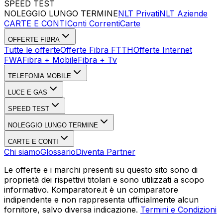
SPEED TEST
Esegui Speed Test
Dati Statistici Speed Test
NOLEGGIO LUNGO TERMINE
NLT Privati
NLT Aziende
CARTE E CONTI
Conti Correnti
Carte
OFFERTE FIBRA
Tutte le offerte
Offerte Fibra FTTH
Offerte Internet
FWA
Fibra + Mobile
Fibra + Tv
TELEFONIA MOBILE
LUCE E GAS
SPEED TEST
NOLEGGIO LUNGO TERMINE
CARTE E CONTI
Chi siamo
Glossario
Diventa Partner
Le offerte e i marchi presenti su questo sito sono di
proprietà dei rispettivi titolari e sono utilizzati a scopo
informativo. Komparatore.it è un comparatore
indipendente e non rappresenta ufficialmente alcun
fornitore, salvo diversa indicazione.
Termini e Condizioni