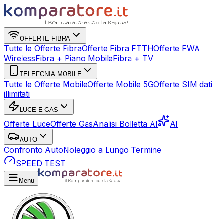
OFFERTE FIBRA
Tutte le Offerte Fibra
Offerte Fibra FTTH
Offerte FWA
Wireless
Fibra + Piano Mobile
Fibra + TV
TELEFONIA MOBILE
Tutte le Offerte Mobile
Offerte Mobile 5G
Offerte SIM dati
illimitati
LUCE E GAS
Offerte Luce
Offerte Gas
Analisi Bolletta AI
AI
AUTO
Confronto Auto
Noleggio a Lungo Termine
SPEED TEST
Menu