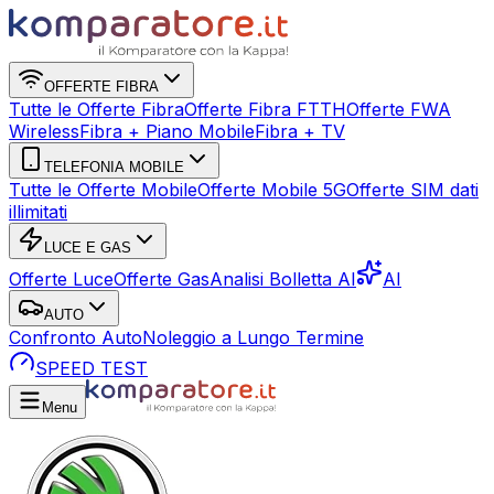
OFFERTE FIBRA
Tutte le Offerte Fibra
Offerte Fibra FTTH
Offerte FWA
Wireless
Fibra + Piano Mobile
Fibra + TV
TELEFONIA MOBILE
Tutte le Offerte Mobile
Offerte Mobile 5G
Offerte SIM dati
illimitati
LUCE E GAS
Offerte Luce
Offerte Gas
Analisi Bolletta AI
AI
AUTO
Confronto Auto
Noleggio a Lungo Termine
SPEED TEST
Menu