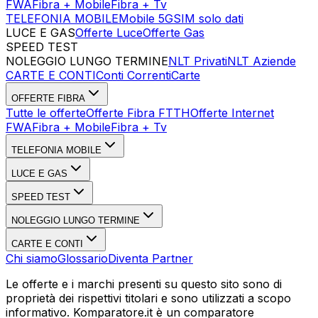
FWA
Fibra + Mobile
Fibra + Tv
TELEFONIA MOBILE
Mobile 5G
SIM solo dati
LUCE E GAS
Offerte Luce
Offerte Gas
SPEED TEST
Esegui Speed Test
Dati Statistici Speed Test
NOLEGGIO LUNGO TERMINE
NLT Privati
NLT Aziende
CARTE E CONTI
Conti Correnti
Carte
OFFERTE FIBRA
Tutte le offerte
Offerte Fibra FTTH
Offerte Internet
FWA
Fibra + Mobile
Fibra + Tv
TELEFONIA MOBILE
LUCE E GAS
SPEED TEST
NOLEGGIO LUNGO TERMINE
CARTE E CONTI
Chi siamo
Glossario
Diventa Partner
Le offerte e i marchi presenti su questo sito sono di
proprietà dei rispettivi titolari e sono utilizzati a scopo
informativo. Komparatore.it è un comparatore