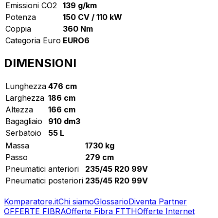
Emissioni CO2
139 g/km
Potenza
150 CV / 110 kW
Coppia
360 Nm
Categoria Euro
EURO6
DIMENSIONI
Lunghezza
476 cm
Larghezza
186 cm
Altezza
166 cm
Bagagliaio
910 dm3
Serbatoio
55 L
Massa
1730 kg
Passo
279 cm
Pneumatici anteriori
235/45 R20 99V
Pneumatici posteriori
235/45 R20 99V
Komparatore.it
Chi siamo
Glossario
Diventa Partner
OFFERTE FIBRA
Offerte Fibra FTTH
Offerte Internet