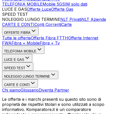
TELEFONIA MOBILE
Mobile 5G
SIM solo dati
LUCE E GAS
Offerte Luce
Offerte Gas
SPEED TEST
Esegui Speed Test
Dati Statistici Speed Test
NOLEGGIO LUNGO TERMINE
NLT Privati
NLT Aziende
CARTE E CONTI
Conti Correnti
Carte
OFFERTE FIBRA
Tutte le offerte
Offerte Fibra FTTH
Offerte Internet
FWA
Fibra + Mobile
Fibra + Tv
TELEFONIA MOBILE
LUCE E GAS
SPEED TEST
NOLEGGIO LUNGO TERMINE
CARTE E CONTI
Chi siamo
Glossario
Diventa Partner
Le offerte e i marchi presenti su questo sito sono di
proprietà dei rispettivi titolari e sono utilizzati a scopo
informativo. Komparatore.it è un comparatore