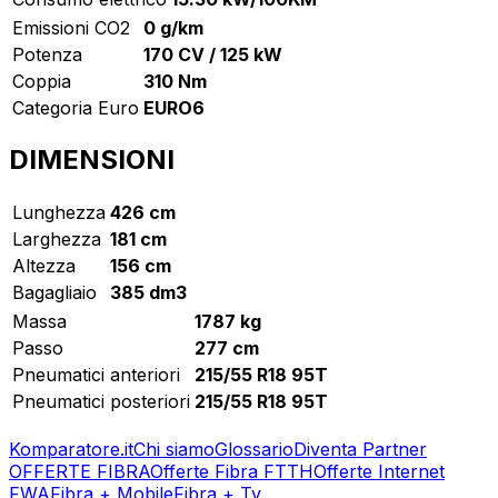
Emissioni CO2
0 g/km
Potenza
170 CV / 125 kW
Coppia
310 Nm
Categoria Euro
EURO6
DIMENSIONI
Lunghezza
426 cm
Larghezza
181 cm
Altezza
156 cm
Bagagliaio
385 dm3
Massa
1787 kg
Passo
277 cm
Pneumatici anteriori
215/55 R18 95T
Pneumatici posteriori
215/55 R18 95T
Komparatore.it
Chi siamo
Glossario
Diventa Partner
OFFERTE FIBRA
Offerte Fibra FTTH
Offerte Internet
FWA
Fibra + Mobile
Fibra + Tv