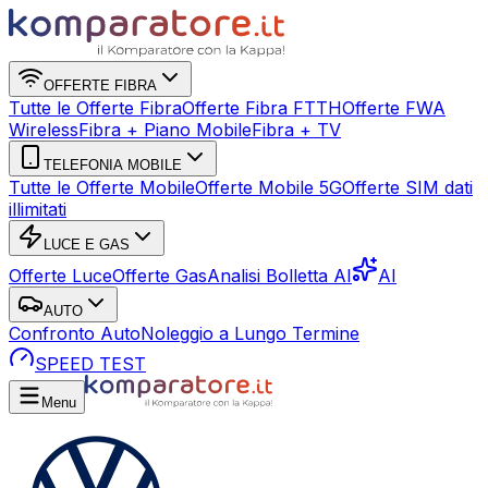
OFFERTE FIBRA
Tutte le Offerte Fibra
Offerte Fibra FTTH
Offerte FWA
Wireless
Fibra + Piano Mobile
Fibra + TV
TELEFONIA MOBILE
Tutte le Offerte Mobile
Offerte Mobile 5G
Offerte SIM dati
illimitati
LUCE E GAS
Offerte Luce
Offerte Gas
Analisi Bolletta AI
AI
AUTO
Confronto Auto
Noleggio a Lungo Termine
SPEED TEST
Menu