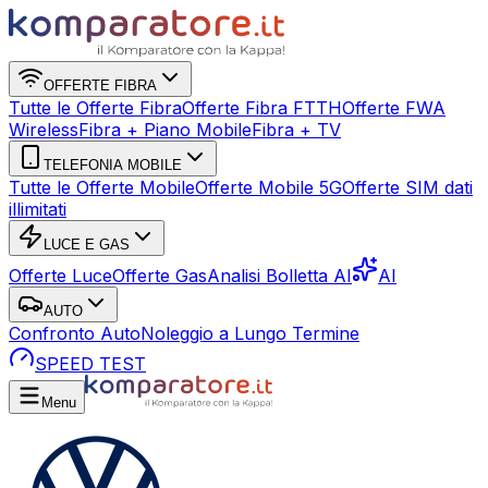
OFFERTE FIBRA
Tutte le Offerte Fibra
Offerte Fibra FTTH
Offerte FWA
Wireless
Fibra + Piano Mobile
Fibra + TV
TELEFONIA MOBILE
Tutte le Offerte Mobile
Offerte Mobile 5G
Offerte SIM dati
illimitati
LUCE E GAS
Offerte Luce
Offerte Gas
Analisi Bolletta AI
AI
AUTO
Confronto Auto
Noleggio a Lungo Termine
SPEED TEST
Menu