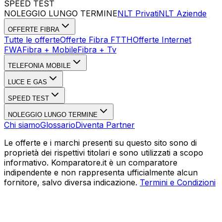
SPEED TEST
Esegui Speed Test
Dati Statistici Speed Test
NOLEGGIO LUNGO TERMINE
NLT Privati
NLT Aziende
OFFERTE FIBRA
Tutte le offerte
Offerte Fibra FTTH
Offerte Internet
FWA
Fibra + Mobile
Fibra + Tv
TELEFONIA MOBILE
LUCE E GAS
SPEED TEST
NOLEGGIO LUNGO TERMINE
Chi siamo
Glossario
Diventa Partner
Le offerte e i marchi presenti su questo sito sono di
proprietà dei rispettivi titolari e sono utilizzati a scopo
informativo. Komparatore.it è un comparatore
indipendente e non rappresenta ufficialmente alcun
fornitore, salvo diversa indicazione.
Termini e Condizioni