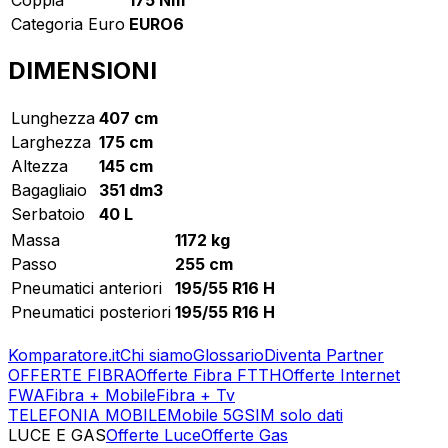
Categoria Euro
EURO6
DIMENSIONI
Lunghezza
407 cm
Larghezza
175 cm
Altezza
145 cm
Bagagliaio
351 dm3
Serbatoio
40 L
Massa
1172 kg
Passo
255 cm
Pneumatici anteriori
195/55 R16 H
Pneumatici posteriori
195/55 R16 H
Komparatore.it
Chi siamo
Glossario
Diventa Partner
OFFERTE FIBRA
Offerte Fibra FTTH
Offerte Internet
FWA
Fibra + Mobile
Fibra + Tv
TELEFONIA MOBILE
Mobile 5G
SIM solo dati
LUCE E GAS
Offerte Luce
Offerte Gas