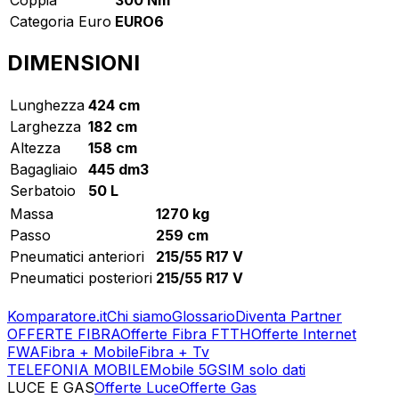
Categoria Euro
EURO6
DIMENSIONI
Lunghezza
424 cm
Larghezza
182 cm
Altezza
158 cm
Bagagliaio
445 dm3
Serbatoio
50 L
Massa
1270 kg
Passo
259 cm
Pneumatici anteriori
215/55 R17 V
Pneumatici posteriori
215/55 R17 V
Komparatore.it
Chi siamo
Glossario
Diventa Partner
OFFERTE FIBRA
Offerte Fibra FTTH
Offerte Internet
FWA
Fibra + Mobile
Fibra + Tv
TELEFONIA MOBILE
Mobile 5G
SIM solo dati
LUCE E GAS
Offerte Luce
Offerte Gas