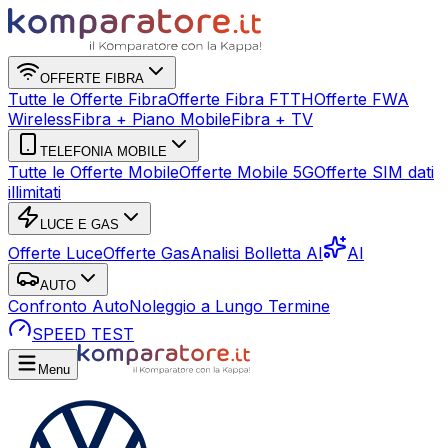
OFFERTE FIBRA
Tutte le Offerte Fibra
Offerte Fibra FTTH
Offerte FWA
Wireless
Fibra + Piano Mobile
Fibra + TV
TELEFONIA MOBILE
Tutte le Offerte Mobile
Offerte Mobile 5G
Offerte SIM dati
illimitati
LUCE E GAS
Offerte Luce
Offerte Gas
Analisi Bolletta AI
AI
AUTO
Confronto Auto
Noleggio a Lungo Termine
SPEED TEST
Menu