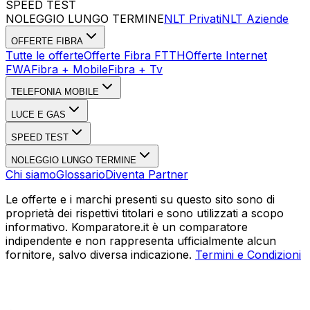
SPEED TEST
Esegui Speed Test
Dati Statistici Speed Test
NOLEGGIO LUNGO TERMINE
NLT Privati
NLT Aziende
OFFERTE FIBRA
Tutte le offerte
Offerte Fibra FTTH
Offerte Internet
FWA
Fibra + Mobile
Fibra + Tv
TELEFONIA MOBILE
LUCE E GAS
SPEED TEST
NOLEGGIO LUNGO TERMINE
Chi siamo
Glossario
Diventa Partner
Le offerte e i marchi presenti su questo sito sono di
proprietà dei rispettivi titolari e sono utilizzati a scopo
informativo. Komparatore.it è un comparatore
indipendente e non rappresenta ufficialmente alcun
fornitore, salvo diversa indicazione.
Termini e Condizioni