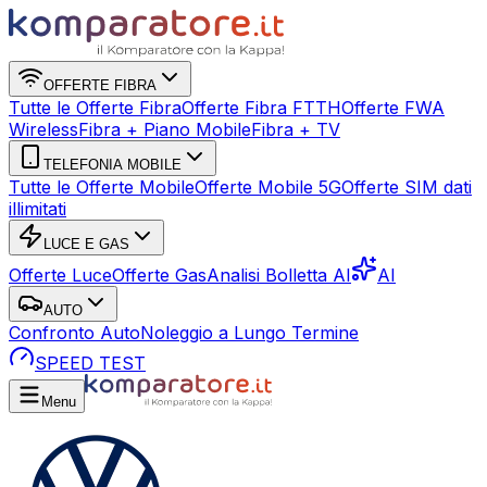
OFFERTE FIBRA
Tutte le Offerte Fibra
Offerte Fibra FTTH
Offerte FWA
Wireless
Fibra + Piano Mobile
Fibra + TV
TELEFONIA MOBILE
Tutte le Offerte Mobile
Offerte Mobile 5G
Offerte SIM dati
illimitati
LUCE E GAS
Offerte Luce
Offerte Gas
Analisi Bolletta AI
AI
AUTO
Confronto Auto
Noleggio a Lungo Termine
SPEED TEST
Menu