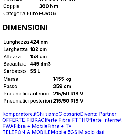
Coppia
360 Nm
Categoria Euro
EURO6
DIMENSIONI
Lunghezza
424 cm
Larghezza
182 cm
Altezza
158 cm
Bagagliaio
445 dm3
Serbatoio
55 L
Massa
1455 kg
Passo
259 cm
Pneumatici anteriori
215/50 R18 V
Pneumatici posteriori
215/50 R18 V
Komparatore.it
Chi siamo
Glossario
Diventa Partner
OFFERTE FIBRA
Offerte Fibra FTTH
Offerte Internet
FWA
Fibra + Mobile
Fibra + Tv
TELEFONIA MOBILE
Mobile 5G
SIM solo dati