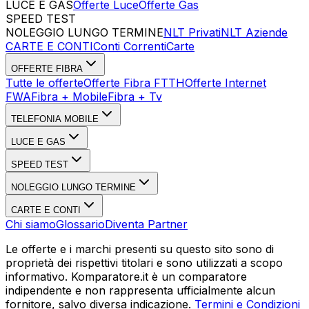
LUCE E GAS
Offerte Luce
Offerte Gas
SPEED TEST
Esegui Speed Test
Dati Statistici Speed Test
NOLEGGIO LUNGO TERMINE
NLT Privati
NLT Aziende
CARTE E CONTI
Conti Correnti
Carte
OFFERTE FIBRA
Tutte le offerte
Offerte Fibra FTTH
Offerte Internet
FWA
Fibra + Mobile
Fibra + Tv
TELEFONIA MOBILE
LUCE E GAS
SPEED TEST
NOLEGGIO LUNGO TERMINE
CARTE E CONTI
Chi siamo
Glossario
Diventa Partner
Le offerte e i marchi presenti su questo sito sono di
proprietà dei rispettivi titolari e sono utilizzati a scopo
informativo. Komparatore.it è un comparatore
indipendente e non rappresenta ufficialmente alcun
fornitore, salvo diversa indicazione.
Termini e Condizioni