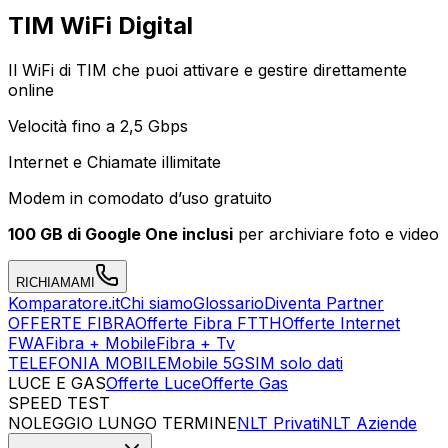
TIM WiFi Digital
Il WiFi di TIM che puoi attivare e gestire direttamente
online
Velocità fino a 2,5 Gbps
Internet e Chiamate illimitate
Modem in comodato d’uso gratuito
100 GB di Google One inclusi
per archiviare foto e video
RICHIAMAMI
Komparatore.it
Chi siamo
Glossario
Diventa Partner
OFFERTE FIBRA
Offerte Fibra FTTH
Offerte Internet
FWA
Fibra + Mobile
Fibra + Tv
TELEFONIA MOBILE
Mobile 5G
SIM solo dati
LUCE E GAS
Offerte Luce
Offerte Gas
SPEED TEST
Esegui Speed Test
Dati Statistici Speed Test
NOLEGGIO LUNGO TERMINE
NLT Privati
NLT Aziende