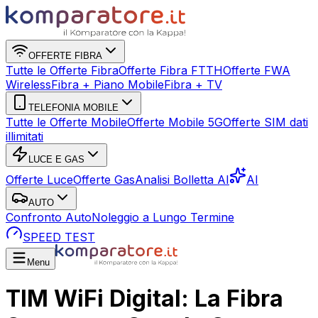
OFFERTE FIBRA
Tutte le Offerte Fibra
Offerte Fibra FTTH
Offerte FWA
Wireless
Fibra + Piano Mobile
Fibra + TV
TELEFONIA MOBILE
Tutte le Offerte Mobile
Offerte Mobile 5G
Offerte SIM dati
illimitati
LUCE E GAS
Offerte Luce
Offerte Gas
Analisi Bolletta AI
AI
AUTO
Confronto Auto
Noleggio a Lungo Termine
SPEED TEST
Menu
TIM WiFi Digital: La Fibra