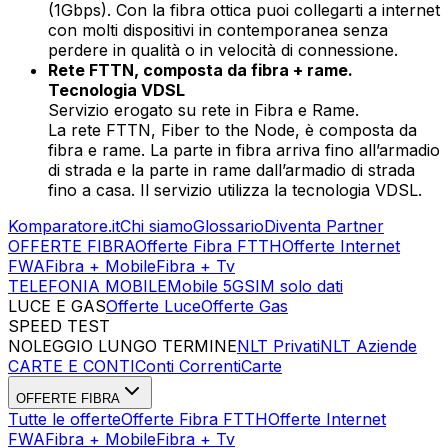
(1Gbps). Con la fibra ottica puoi collegarti a internet
con molti dispositivi in contemporanea senza
perdere in qualità o in velocità di connessione.
Rete FTTN, composta da fibra + rame.
Tecnologia VDSL
Servizio erogato su rete in Fibra e Rame.
La rete FTTN, Fiber to the Node, è composta da
fibra e rame. La parte in fibra arriva fino all’armadio
di strada e la parte in rame dall’armadio di strada
fino a casa. Il servizio utilizza la tecnologia VDSL.
Komparatore.it
Chi siamo
Glossario
Diventa Partner
OFFERTE FIBRA
Offerte Fibra FTTH
Offerte Internet
FWA
Fibra + Mobile
Fibra + Tv
TELEFONIA MOBILE
Mobile 5G
SIM solo dati
LUCE E GAS
Offerte Luce
Offerte Gas
SPEED TEST
Esegui Speed Test
Dati Statistici Speed Test
NOLEGGIO LUNGO TERMINE
NLT Privati
NLT Aziende
CARTE E CONTI
Conti Correnti
Carte
OFFERTE FIBRA
Tutte le offerte
Offerte Fibra FTTH
Offerte Internet
FWA
Fibra + Mobile
Fibra + Tv