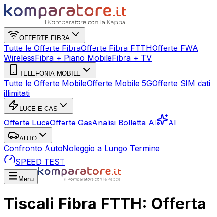
OFFERTE FIBRA
Tutte le Offerte Fibra
Offerte Fibra FTTH
Offerte FWA
Wireless
Fibra + Piano Mobile
Fibra + TV
TELEFONIA MOBILE
Tutte le Offerte Mobile
Offerte Mobile 5G
Offerte SIM dati
illimitati
LUCE E GAS
Offerte Luce
Offerte Gas
Analisi Bolletta AI
AI
AUTO
Confronto Auto
Noleggio a Lungo Termine
SPEED TEST
Menu
Tiscali Fibra FTTH: Offerta