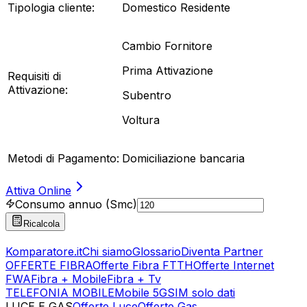
Tipologia cliente:
Domestico Residente
Cambio Fornitore
Prima Attivazione
Requisiti di
Attivazione:
Subentro
Voltura
Metodi di Pagamento:
Domiciliazione bancaria
Attiva Online
Consumo annuo (Smc)
Ricalcola
Komparatore.it
Chi siamo
Glossario
Diventa Partner
OFFERTE FIBRA
Offerte Fibra FTTH
Offerte Internet
FWA
Fibra + Mobile
Fibra + Tv
TELEFONIA MOBILE
Mobile 5G
SIM solo dati
LUCE E GAS
Offerte Luce
Offerte Gas