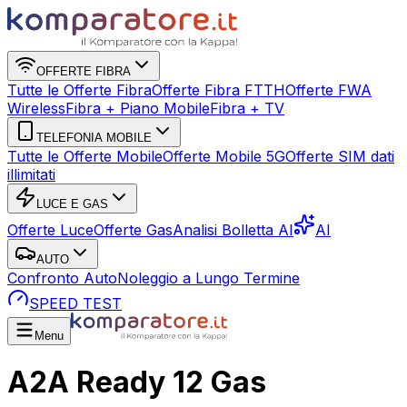
OFFERTE FIBRA
Tutte le Offerte Fibra
Offerte Fibra FTTH
Offerte FWA
Wireless
Fibra + Piano Mobile
Fibra + TV
TELEFONIA MOBILE
Tutte le Offerte Mobile
Offerte Mobile 5G
Offerte SIM dati
illimitati
LUCE E GAS
Offerte Luce
Offerte Gas
Analisi Bolletta AI
AI
AUTO
Confronto Auto
Noleggio a Lungo Termine
SPEED TEST
Menu
A2A Ready 12 Gas