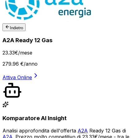
Indietro
A2A Ready 12 Gas
23
.
33
€
/mese
279.96
€/anno
Attiva Online
Komparatore AI Insight
Analisi approfondita dell'offerta
A2A
Ready 12 Gas di
A2A
. Prezzo molto competitivo di 23.33€/mese - tra le