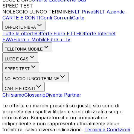
SPEED TEST
Esegui Speed Test
Dati Statistici Speed Test
NOLEGGIO LUNGO TERMINE
NLT Privati
NLT Aziende
CARTE E CONTI
Conti Correnti
Carte
OFFERTE FIBRA
Tutte le offerte
Offerte Fibra FTTH
Offerte Internet
FWA
Fibra + Mobile
Fibra + Tv
TELEFONIA MOBILE
LUCE E GAS
SPEED TEST
NOLEGGIO LUNGO TERMINE
CARTE E CONTI
Chi siamo
Glossario
Diventa Partner
Le offerte e i marchi presenti su questo sito sono di
proprietà dei rispettivi titolari e sono utilizzati a scopo
informativo. Komparatore.it è un comparatore
indipendente e non rappresenta ufficialmente alcun
fornitore, salvo diversa indicazione.
Termini e Condizioni