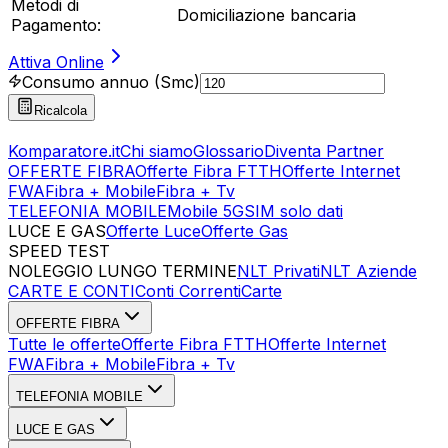
Metodi di
Domiciliazione bancaria
Pagamento:
Attiva Online
Consumo annuo (Smc)
Ricalcola
Komparatore.it
Chi siamo
Glossario
Diventa Partner
OFFERTE FIBRA
Offerte Fibra FTTH
Offerte Internet
FWA
Fibra + Mobile
Fibra + Tv
TELEFONIA MOBILE
Mobile 5G
SIM solo dati
LUCE E GAS
Offerte Luce
Offerte Gas
SPEED TEST
Esegui Speed Test
Dati Statistici Speed Test
NOLEGGIO LUNGO TERMINE
NLT Privati
NLT Aziende
CARTE E CONTI
Conti Correnti
Carte
OFFERTE FIBRA
Tutte le offerte
Offerte Fibra FTTH
Offerte Internet
FWA
Fibra + Mobile
Fibra + Tv
TELEFONIA MOBILE
LUCE E GAS