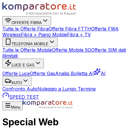
OFFERTE FIBRA
Tutte le Offerte Fibra
Offerte Fibra FTTH
Offerte FWA
Wireless
Fibra + Piano Mobile
Fibra + TV
TELEFONIA MOBILE
Tutte le Offerte Mobile
Offerte Mobile 5G
Offerte SIM dati
illimitati
LUCE E GAS
Offerte Luce
Offerte Gas
Analisi Bolletta AI
AI
AUTO
Confronto Auto
Noleggio a Lungo Termine
SPEED TEST
Menu
Special Web