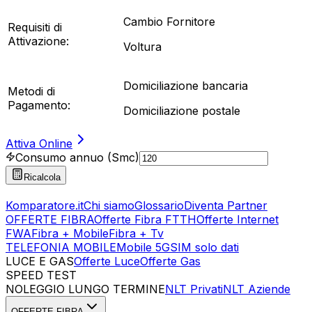
Cambio Fornitore
Requisiti di
Attivazione:
Voltura
Domiciliazione bancaria
Metodi di
Pagamento:
Domiciliazione postale
Attiva Online
Consumo annuo (Smc)
Ricalcola
Komparatore.it
Chi siamo
Glossario
Diventa Partner
OFFERTE FIBRA
Offerte Fibra FTTH
Offerte Internet
FWA
Fibra + Mobile
Fibra + Tv
TELEFONIA MOBILE
Mobile 5G
SIM solo dati
LUCE E GAS
Offerte Luce
Offerte Gas
SPEED TEST
Esegui Speed Test
Dati Statistici Speed Test
NOLEGGIO LUNGO TERMINE
NLT Privati
NLT Aziende
OFFERTE FIBRA