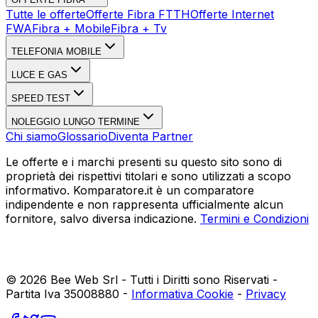
Tutte le offerte
Offerte Fibra FTTH
Offerte Internet
FWA
Fibra + Mobile
Fibra + Tv
TELEFONIA MOBILE
LUCE E GAS
SPEED TEST
NOLEGGIO LUNGO TERMINE
Chi siamo
Glossario
Diventa Partner
Le offerte e i marchi presenti su questo sito sono di
proprietà dei rispettivi titolari e sono utilizzati a scopo
informativo. Komparatore.it è un comparatore
indipendente e non rappresenta ufficialmente alcun
fornitore, salvo diversa indicazione.
Termini e Condizioni
©
2026
Bee Web Srl - Tutti i Diritti sono Riservati -
Partita Iva 35008880 -
Informativa Cookie
-
Privacy