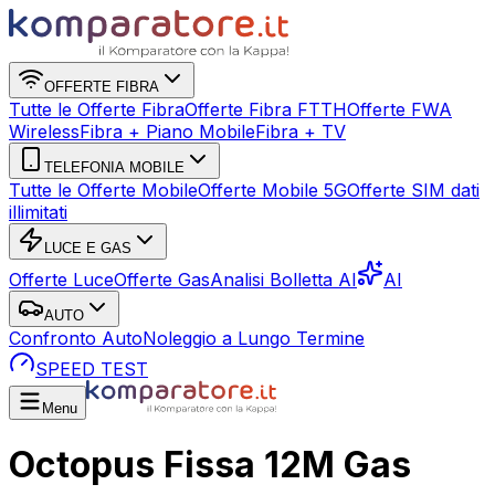
OFFERTE FIBRA
Tutte le Offerte Fibra
Offerte Fibra FTTH
Offerte FWA
Wireless
Fibra + Piano Mobile
Fibra + TV
TELEFONIA MOBILE
Tutte le Offerte Mobile
Offerte Mobile 5G
Offerte SIM dati
illimitati
LUCE E GAS
Offerte Luce
Offerte Gas
Analisi Bolletta AI
AI
AUTO
Confronto Auto
Noleggio a Lungo Termine
SPEED TEST
Menu
Octopus Fissa 12M Gas