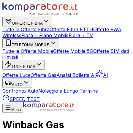
OFFERTE FIBRA
Tutte le Offerte Fibra
Offerte Fibra FTTH
Offerte FWA
Wireless
Fibra + Piano Mobile
Fibra + TV
TELEFONIA MOBILE
Tutte le Offerte Mobile
Offerte Mobile 5G
Offerte SIM dati
illimitati
LUCE E GAS
Offerte Luce
Offerte Gas
Analisi Bolletta AI
AI
AUTO
Confronto Auto
Noleggio a Lungo Termine
SPEED TEST
Menu
Winback Gas