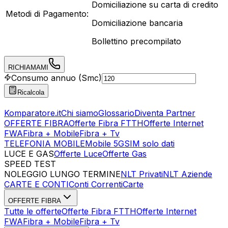
Domiciliazione su carta di credito
Metodi di Pagamento:
Domiciliazione bancaria
Bollettino precompilato
RICHIAMAMI
Consumo annuo (Smc)
Ricalcola
Komparatore.it
Chi siamo
Glossario
Diventa Partner
OFFERTE FIBRA
Offerte Fibra FTTH
Offerte Internet
FWA
Fibra + Mobile
Fibra + Tv
TELEFONIA MOBILE
Mobile 5G
SIM solo dati
LUCE E GAS
Offerte Luce
Offerte Gas
SPEED TEST
Esegui Speed Test
Dati Statistici Speed Test
NOLEGGIO LUNGO TERMINE
NLT Privati
NLT Aziende
CARTE E CONTI
Conti Correnti
Carte
OFFERTE FIBRA
Tutte le offerte
Offerte Fibra FTTH
Offerte Internet
FWA
Fibra + Mobile
Fibra + Tv